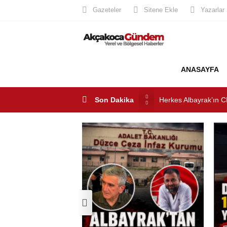
Gazeteler
Sitene Ekle
Yazarlar
ANASAYFA
Son Dakika
Akçakoca’da Dev Uyu
AKÇAKOCA’DA İŞ D
Saklı Koy Otel’de Yoğ
SAHİLLERDE TEMİZ
Herkes Albayrak’ın C
Akçakoca CHP ilçe Ba
AK