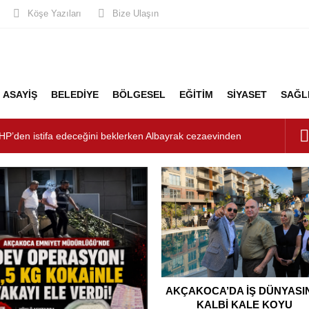
Köşe Yazıları
Bize Ulaşın
ASAYİŞ
BELEDİYE
BÖLGESEL
EĞİTİM
SİYASET
SAĞL
şturucu Operasyonu: 1 Tutuklama, 3 Şüpheliye Adli Kontrol
ÜNYASININ KALBİ KALE KOYU LANSMANINDA ATTI
unluk: Misafirler Yer Bulmakta Zorlandı
LİK ALARMI!
HP’den istifa edeceğini beklerken Albayrak cezaevinden
şkanlığını dizayn ediyor
ÇAKOCA’DA İŞ DÜNYASININ
KALBİ KALE KOYU