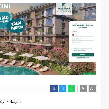
A
-
A
+
üyük Başarı