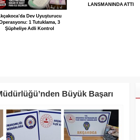
LANSMANINDA ATTI
Saklı Koy Otel’de Yoğunluk
Misafirler Yer Bulmakta Zorla
Müdürlüğü’nden Büyük Başarı