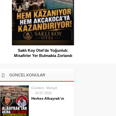
SAHİLLERDE TEMİZLİK ALARMI!
:
ndı
GÜNCEL KONULAR
Gündem
,
Manşet
24.07.2026
Herkes Albayrak’ın
CHP’den istifa
edeceğini beklerken
Albayrak cezaevinden