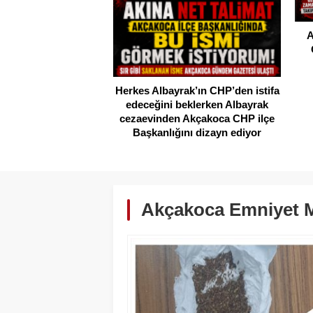
Akçakoca’da Dev Uyuşturucu
Operasyonu: 1 Tutuklama, 3
Şüpheliye Adli Kontrol
ak’ın CHP’den istifa
beklerken Albayrak
 Akçakoca CHP ilçe
ını dizayn ediyor
Akçakoca Emniyet 