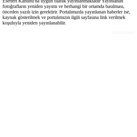
Eserleri Kanunu'na uygun olarak yayınlanmaktadır Yayınlanan
fotoğrafların yeniden yayımı ve herhangi bir ortamda basılması,
önceden yazılı izin gerektirir. Portalımızda yayınlanan haberler ise,
kaynak gösterilmek ve portalımızın ilgili sayfasına link verilmek
koşuluyla yeniden yayınlanabilir.
Bolu Web Tasarım