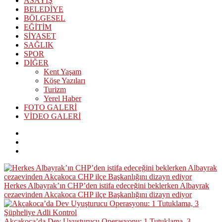
ASAYİŞ
BELEDİYE
BÖLGESEL
EĞİTİM
SİYASET
SAĞLIK
SPOR
DİĞER
Kent Yaşam
Köşe Yazıları
Turizm
Yerel Haber
FOTO GALERİ
VİDEO GALERİ
Herkes Albayrak’ın CHP’den istifa edeceğini beklerken Albayrak
cezaevinden Akçakoca CHP ilçe Başkanlığını dizayn ediyor
Akçakoca’da Dev Uyuşturucu Operasyonu: 1 Tutuklama, 3