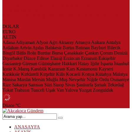
AKÇAKOCA’DA İŞ DÜNYASININ KALBİ KALE KOYU
LANSMANINDA ATTI
Saklı Koy Otel’de Yoğunluk: Misafirler Yer Bulmakta Zorlandı
SAHİLLERDE TEMİZLİK ALARMI!
DOLAR
EURO
ALTIN
Adana
Adıyaman
Afyon
Ağrı
Aksaray
Amasya
Ankara
Antalya
Ardahan
Artvin
Aydın
Balıkesir
Bartın
Batman
Bayburt
Bilecik
Bingöl
Bitlis
Bolu
Burdur
Bursa
Çanakkale
Çankırı
Çorum
Denizli
Diyarbakır
Düzce
Edirne
Elazığ
Erzincan
Erzurum
Eskişehir
Gaziantep
Giresun
Gümüşhane
Hakkari
Hatay
Iğdır
Isparta
İstanbul
İzmir
K.Maraş
Karabük
Karaman
Kars
Kastamonu
Kayseri
Kırıkkale
Kırklareli
Kırşehir
Kilis
Kocaeli
Konya
Kütahya
Malatya
Manisa
Mardin
Mersin
Muğla
Muş
Nevşehir
Niğde
Ordu
Osmaniye
Rize
Sakarya
Samsun
Siirt
Sinop
Sivas
Şanlıurfa
Şırnak
Tekirdağ
Tokat
Trabzon
Tunceli
Uşak
Van
Yalova
Yozgat
Zonguldak
Düzce
°C
ANASAYFA