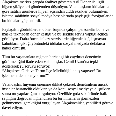
Akçakoca merkez çarşıda faaliyet gösteren Asil Döner ile ilgili
hijyen şikâyetleri gündemden düşmüyor. Vatandaşların iddialarına
göre satılan ürünlerde hijyen açısından ciddi eksikler bulunurken,
işletme sahibinin sosyal medya hesaplarında paylaştığı fotoğraflar da
bu iddiaları güçlendirdi.
Paylaşılan görüntülerde, döner başında çalışan personelin bone ve
maske takmadan döner kestiği ve bu şekilde servis yaptığı açıkça
görülüyor. Daha önce de bazı servislerde hijyenle bağdaşmayan
kalıntıların çıktığı yönündeki iddialar sosyal medyada defalarca
haber olmuştu.
Tüm bu yaşananlara rağmen herhangi bir caydırıcı denetimin
görülmediğini ifade eden vatandaşlar, Cemil Uzun’na tepki
göstererek şu soruyu soruyor:
“Akçakoca Gıda ve Tarım İlçe Müdürlüğü ne iş yapıyor? Bu
işletmeler denetleniyor mu?”
Vatandaşlar, hijyenin önemine dikkat çekerek denetimlerin ancak
insanlar hastanelik olduktan ya da konu sosyal medyaya düştükten
sonra mı yapılacağını sorguluyor. Özellikle gıda sektöründe halk
sağlığını doğrudan ilgilendiren bu tür ihmallerin görmezden
gelinmemesi gerektiğini vurgulayan Akçakocalılar, yetkilileri göreve
davet ediyor.