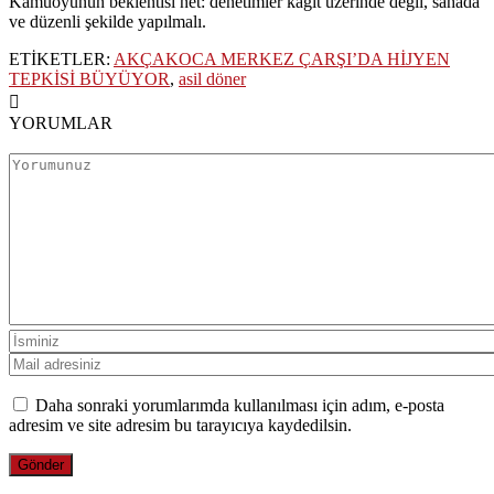
Kamuoyunun beklentisi net: denetimler kâğıt üzerinde değil, sahada
ve düzenli şekilde yapılmalı.
ETİKETLER:
AKÇAKOCA MERKEZ ÇARŞI’DA HİJYEN
TEPKİSİ BÜYÜYOR
,
asil döner
YORUMLAR
Daha sonraki yorumlarımda kullanılması için adım, e-posta
adresim ve site adresim bu tarayıcıya kaydedilsin.