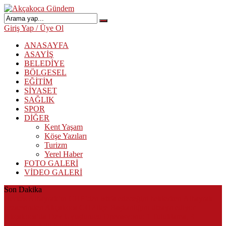
Giriş Yap / Üye Ol
ANASAYFA
ASAYİŞ
BELEDİYE
BÖLGESEL
EĞİTİM
SİYASET
SAĞLIK
SPOR
DİĞER
Kent Yaşam
Köşe Yazıları
Turizm
Yerel Haber
FOTO GALERİ
VİDEO GALERİ
Son Dakika
Herkes Albayrak’ın CHP’den istifa edeceğini beklerken Albayrak
cezaevinden Akçakoca CHP ilçe Başkanlığını dizayn ediyor
Akçakoca’da Dev Uyuşturucu Operasyonu: 1 Tutuklama, 3
Şüpheliye Adli Kontrol