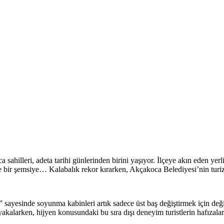
 sahilleri, adeta tarihi günlerinden birini yaşıyor. İlçeye akın eden yer
e bir şemsiye… Kalabalık rekor kırarken, Akçakoca Belediyesi’nin turiz
sayesinde soyunma kabinleri artık sadece üst baş değiştirmek için değil
 yakalarken, hijyen konusundaki bu sıra dışı deneyim turistlerin hafızala