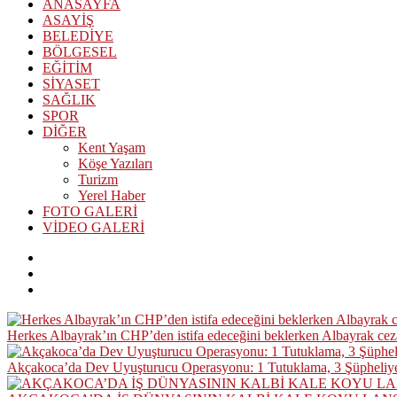
ANASAYFA
ASAYİŞ
BELEDİYE
BÖLGESEL
EĞİTİM
SİYASET
SAĞLIK
SPOR
DİĞER
Kent Yaşam
Köşe Yazıları
Turizm
Yerel Haber
FOTO GALERİ
VİDEO GALERİ
Herkes Albayrak’ın CHP’den istifa edeceğini beklerken Albayrak ce
Akçakoca’da Dev Uyuşturucu Operasyonu: 1 Tutuklama, 3 Şüpheliye