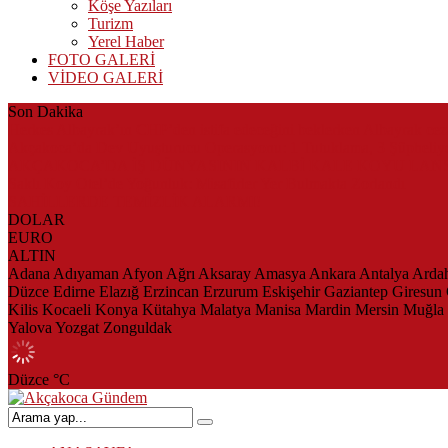
Köşe Yazıları
Turizm
Yerel Haber
FOTO GALERİ
VİDEO GALERİ
Son Dakika
Herkes Albayrak’ın CHP’den istifa edeceğini beklerken Albayrak ce
Akçakoca’da Dev Uyuşturucu Operasyonu: 1 Tutuklama, 3 Şüpheliye
AKÇAKOCA’DA İŞ DÜNYASININ KALBİ KALE KOYU LAN
Saklı Koy Otel’de Yoğunluk: Misafirler Yer Bulmakta Zorlandı
SAHİLLERDE TEMİZLİK ALARMI!
DOLAR
EURO
ALTIN
Adana
Adıyaman
Afyon
Ağrı
Aksaray
Amasya
Ankara
Antalya
Arda
Düzce
Edirne
Elazığ
Erzincan
Erzurum
Eskişehir
Gaziantep
Giresun
Kilis
Kocaeli
Konya
Kütahya
Malatya
Manisa
Mardin
Mersin
Muğla
Yalova
Yozgat
Zonguldak
Düzce
°C