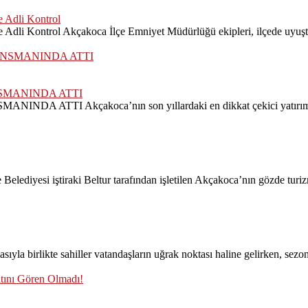
 Adli Kontrol
dli Kontrol Akçakoca İlçe Emniyet Müdürlüğü ekipleri, ilçede uyuştu
SMANINDA ATTI
Akçakoca’nın son yıllardaki en dikkat çekici yatırım projele
lediyesi iştiraki Beltur tarafından işletilen Akçakoca’nın gözde turizm
likte sahiller vatandaşların uğrak noktası haline gelirken, sezonun