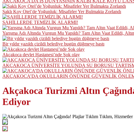
AKÇAKOCA’DA İŞ DÜNYASININ KALBİ KALE KOYU LAN
Saklı Koy Otel’de Yoğunluk: Misafirler Yer Bulmakta Zorlandı
SAHİLLERDE TEMİZLİK ALARMI!
Yarışma Adı Altında Vurgun Mu Yapıldı? Tam Altın Vaat Edildi, Altı
Bir yıldır yazıldı çizildi belediye bugün düğmeye bastı
Akçakoca devlet Hastanesi’nde Şok olay
AKÇAKOCA ÜNİVERSİTE YOLUNDA SU BORUSU TARTIŞ
AKÇAKOCA’DA OKULLARIN ÖNÜNDE GÜVENLİK ÖNLEML
Akçakoca Turizmi Altın Çağında
Ediyor