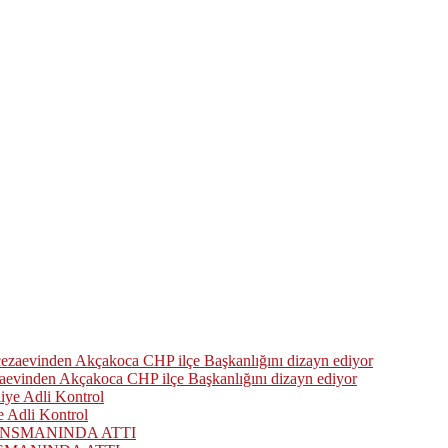
zaevinden Akçakoca CHP ilçe Başkanlığını dizayn ediyor
 Adli Kontrol