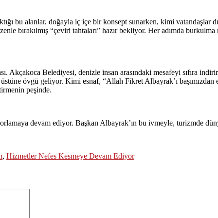
ktığı bu alanlar, doğayla iç içe bir konsept sunarken, kimi vatandaşla
nle bırakılmış “çeviri tahtaları” hazır bekliyor. Her adımda burkulma ris
. Akçakoca Belediyesi, denizle insan arasındaki mesafeyi sıfıra indirir
tüne övgü geliyor. Kimi esnaf, “Allah Fikret Albayrak’ı başımızdan ek
ştirmenin peşinde.
rı zorlamaya devam ediyor. Başkan Albayrak’ın bu ivmeyle, turizmde düny
m
,
Hizmetler Nefes Kesmeye Devam Ediyor