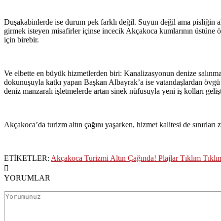
Duşakabinlerde ise durum pek farklı değil. Suyun değil ama pisliğin a
girmek isteyen misafirler içinse incecik Akçakoca kumlarının üstüne öze
için birebir.
Ve elbette en büyük hizmetlerden biri: Kanalizasyonun denize salınması
dokunuşuyla katkı yapan Başkan Albayrak’a ise vatandaşlardan övgü üs
deniz manzaralı işletmelerde artan sinek nüfusuyla yeni iş kolları geli
Akçakoca’da turizm altın çağını yaşarken, hizmet kalitesi de sınırla
ETİKETLER:
Akçakoca Turizmi Altın Çağında! Plajlar Tıklım Tıklı
YORUMLAR