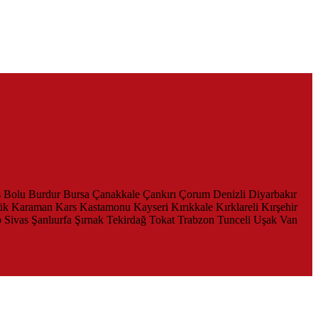
s
Bolu
Burdur
Bursa
Çanakkale
Çankırı
Çorum
Denizli
Diyarbakır
ük
Karaman
Kars
Kastamonu
Kayseri
Kırıkkale
Kırklareli
Kırşehir
p
Sivas
Şanlıurfa
Şırnak
Tekirdağ
Tokat
Trabzon
Tunceli
Uşak
Van