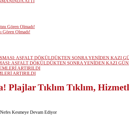
SMANINDA ATTI
nı Gören Olmadı!
MASI: ASFALT DÖKÜLDÜKTEN SONRA YENİDEN KAZI GÜ
ERİ ARTIRILDI
! Plajlar Tıklım Tıklım, Hizme