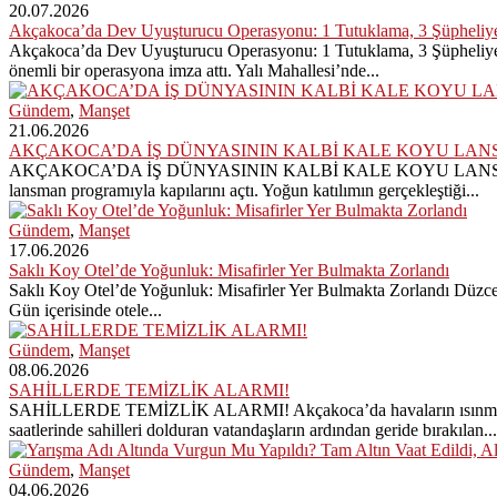
20.07.2026
Akçakoca’da Dev Uyuşturucu Operasyonu: 1 Tutuklama, 3 Şüpheliye
Akçakoca’da Dev Uyuşturucu Operasyonu: 1 Tutuklama, 3 Şüpheliye A
önemli bir operasyona imza attı. Yalı Mahallesi’nde...
Gündem
,
Manşet
21.06.2026
AKÇAKOCA’DA İŞ DÜNYASININ KALBİ KALE KOYU LAN
AKÇAKOCA’DA İŞ DÜNYASININ KALBİ KALE KOYU LANSMANINDA ATTI 
lansman programıyla kapılarını açtı. Yoğun katılımın gerçekleştiği...
Gündem
,
Manşet
17.06.2026
Saklı Koy Otel’de Yoğunluk: Misafirler Yer Bulmakta Zorlandı
Saklı Koy Otel’de Yoğunluk: Misafirler Yer Bulmakta Zorlandı Düzce Be
Gün içerisinde otele...
Gündem
,
Manşet
08.06.2026
SAHİLLERDE TEMİZLİK ALARMI!
SAHİLLERDE TEMİZLİK ALARMI! Akçakoca’da havaların ısınmasıyla bir
saatlerinde sahilleri dolduran vatandaşların ardından geride bırakılan...
Gündem
,
Manşet
04.06.2026