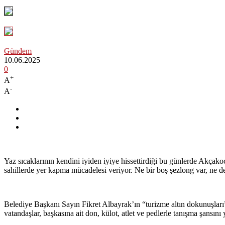
Gündem
10.06.2025
0
+
A
-
A
Yaz sıcaklarının kendini iyiden iyiye hissettirdiği bu günlerde Akçakoca
sahillerde yer kapma mücadelesi veriyor. Ne bir boş şezlong var, ne d
Belediye Başkanı Sayın Fikret Albayrak’ın “turizme altın dokunuşları” 
vatandaşlar, başkasına ait don, külot, atlet ve pedlerle tanışma şansını