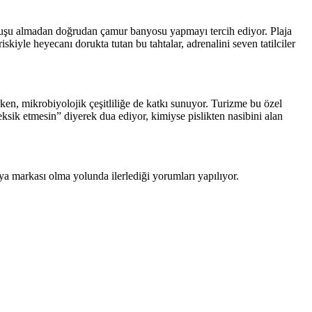
r duşu almadan doğrudan çamur banyosu yapmayı tercih ediyor. Plaja
kiyle heyecanı dorukta tutan bu tahtalar, adrenalini seven tatilciler
ken, mikrobiyolojik çeşitliliğe de katkı sunuyor. Turizme bu özel
sik etmesin” diyerek dua ediyor, kimiyse pislikten nasibini alan
a markası olma yolunda ilerlediği yorumları yapılıyor.