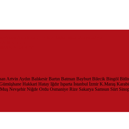
zaevinden Akçakoca CHP ilçe Başkanlığını dizayn ediyor
 Adli Kontrol
SMANINDA ATTI
han
Artvin
Aydın
Balıkesir
Bartın
Batman
Bayburt
Bilecik
Bingöl
Bitli
Gümüşhane
Hakkari
Hatay
Iğdır
Isparta
İstanbul
İzmir
K.Maraş
Karab
Muş
Nevşehir
Niğde
Ordu
Osmaniye
Rize
Sakarya
Samsun
Siirt
Sino