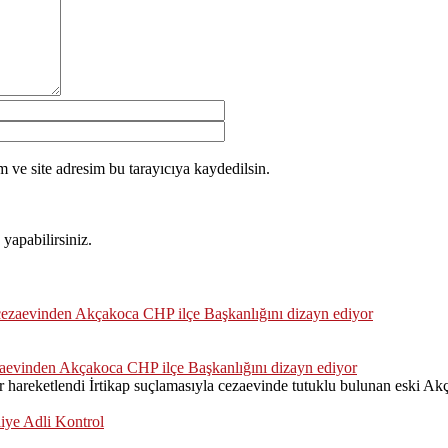
 ve site adresim bu tarayıcıya kaydedilsin.
yapabilirsiniz.
zaevinden Akçakoca CHP ilçe Başkanlığını dizayn ediyor
hareketlendi İrtikap suçlamasıyla cezaevinde tutuklu bulunan eski Akç