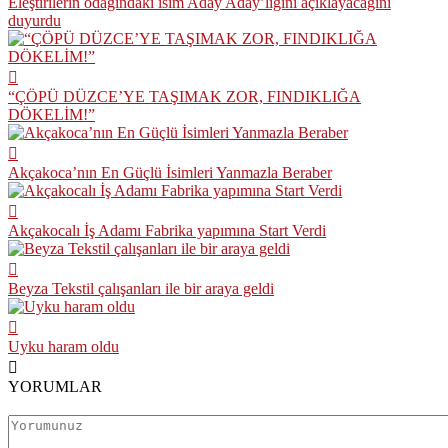
Eleştirilerin odağındaki isim Aday Aday’lığını açıklayacağını
duyurdu
“ÇÖPÜ DÜZCE’YE TAŞIMAK ZOR, FINDIKLIĞA
DÖKELİM!”
Akçakoca’nın En Güçlü İsimleri Yanmazla Beraber
Akçakocalı İş Adamı Fabrika yapımına Start Verdi
Beyza Tekstil çalışanları ile bir araya geldi
Uyku haram oldu
YORUMLAR