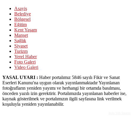
Asayiş
Belediye
Bölgesel
Eğitim
Kent Yaşam
Manşet
Sağlık
Siyaset
Turizm
Yerel Haber
Foto Galeri
Video Galeri
YASAL UYARI :
Haber portalımız 5846 sayılı Fikir ve Sanat
Eserleri Kanunu'na uygun olarak yayınlanmaktadır Yayınlanan
fotoğrafların yeniden yayımı ve herhangi bir ortamda basılması,
önceden yazılı izin gerektirir. Portalımızda yayınlanan haberler ise,
kaynak gösterilmek ve portalımızın ilgili sayfasına link verilmek
koşuluyla yeniden yayınlanabilir.
Bolu Web Tasarım