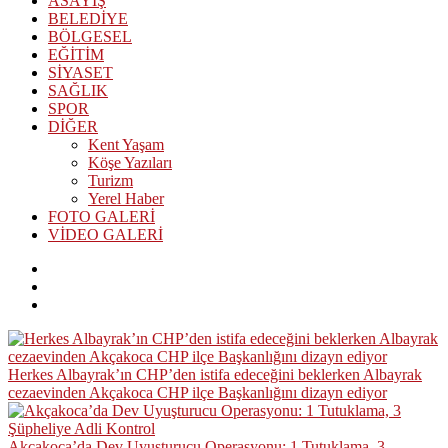
ASAYİŞ
BELEDİYE
BÖLGESEL
EĞİTİM
SİYASET
SAĞLIK
SPOR
DİĞER
Kent Yaşam
Köşe Yazıları
Turizm
Yerel Haber
FOTO GALERİ
VİDEO GALERİ
Herkes Albayrak’ın CHP’den istifa edeceğini beklerken Albayrak
cezaevinden Akçakoca CHP ilçe Başkanlığını dizayn ediyor
Akçakoca’da Dev Uyuşturucu Operasyonu: 1 Tutuklama, 3