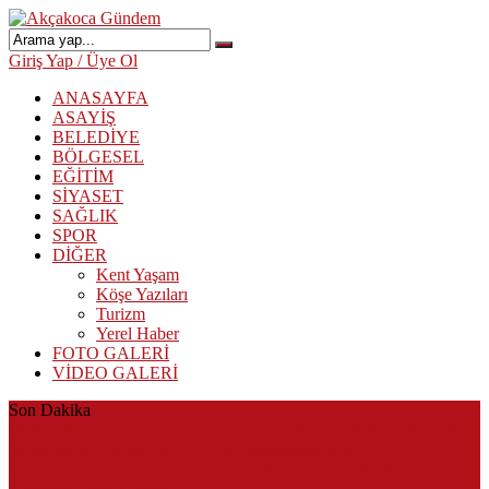
Giriş Yap / Üye Ol
ANASAYFA
ASAYİŞ
BELEDİYE
BÖLGESEL
EĞİTİM
SİYASET
SAĞLIK
SPOR
DİĞER
Kent Yaşam
Köşe Yazıları
Turizm
Yerel Haber
FOTO GALERİ
VİDEO GALERİ
Son Dakika
Herkes Albayrak’ın CHP’den istifa edeceğini beklerken Albayrak
cezaevinden Akçakoca CHP ilçe Başkanlığını dizayn ediyor
Akçakoca’da Dev Uyuşturucu Operasyonu: 1 Tutuklama, 3
Şüpheliye Adli Kontrol