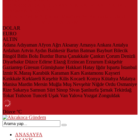
AKÇAKOCA’DA İŞ DÜNYASININ KALBİ KALE KOYU
LANSMANINDA ATTI
Saklı Koy Otel’de Yoğunluk: Misafirler Yer Bulmakta Zorlandı
SAHİLLERDE TEMİZLİK ALARMI!
DOLAR
EURO
ALTIN
Adana
Adıyaman
Afyon
Ağrı
Aksaray
Amasya
Ankara
Antalya
Ardahan
Artvin
Aydın
Balıkesir
Bartın
Batman
Bayburt
Bilecik
Bingöl
Bitlis
Bolu
Burdur
Bursa
Çanakkale
Çankırı
Çorum
Denizli
Diyarbakır
Düzce
Edirne
Elazığ
Erzincan
Erzurum
Eskişehir
Gaziantep
Giresun
Gümüşhane
Hakkari
Hatay
Iğdır
Isparta
İstanbul
İzmir
K.Maraş
Karabük
Karaman
Kars
Kastamonu
Kayseri
Kırıkkale
Kırklareli
Kırşehir
Kilis
Kocaeli
Konya
Kütahya
Malatya
Manisa
Mardin
Mersin
Muğla
Muş
Nevşehir
Niğde
Ordu
Osmaniye
Rize
Sakarya
Samsun
Siirt
Sinop
Sivas
Şanlıurfa
Şırnak
Tekirdağ
Tokat
Trabzon
Tunceli
Uşak
Van
Yalova
Yozgat
Zonguldak
Düzce
°C
ANASAYFA