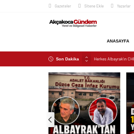
Gazeteler
Sitene Ekle
Yazarlar
ANASAYFA
Herkes Albayrak’ın CH
CHP ilçe Başkanlığını 
Son Dakika
Akçakoca’da Dev Uyuşt
AKÇAKOCA’DA İŞ DÜN
Saklı Koy Otel’de Yoğu
SAHİLLERDE TEMİZLİ