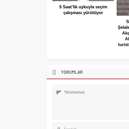
5 Saat’lik uykuyla seçim
çalışması yürütüyor
S
Şelal
Akç
A
turis
YORUMLAR