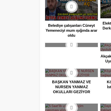
Elek
Belediye çalışanları Cüneyt
Derk
Yemeneciyi mum ışığında arar
oldu
Akçak
Uyu
BAŞKAN YANMAZ VE
Kö
NURSEN YANMAZ
İs
OKULLARI GEZİYOR