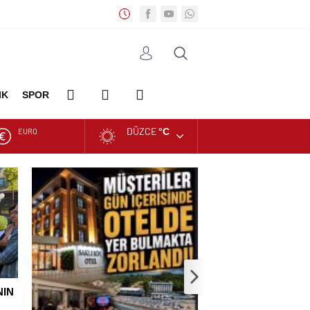
IK
SPOR
DÜZCE
°C
EURO
DİĞER
FOTO
VİDEO
ALTIN
GALERİ
GALERİ
DOLAR
NIN