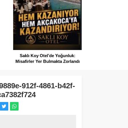
SAHİLLERDE TEMİZ
Saklı Koy Otel’de Yoğunluk:
Misafirler Yer Bulmakta Zorlandı
9889e-912f-4861-b42f-
ca7382f724