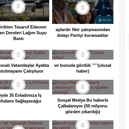
tirikten Tasaruf Edecem
aylardır fikir çatışmasından
en Dereleri Lağım Suyu
dolayı Partiyi kuramadılar
Bastı
ocalı Vatandaşlar Ayakta
ve bunuda gördük ””'(ulusal
tulmayamı Çalışılıyor
haber)
yde 35 Evladımıza İş
Sosyal Medya Bu haberle
tihdamı Sağlayacağız
Çalkalanıyor (50 milyonu
gözden çıkardığı)