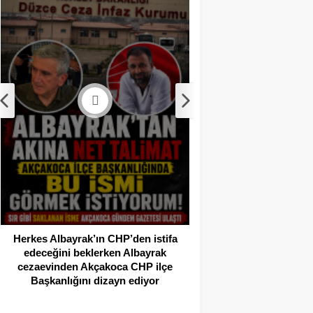
Akçakoca’da Dev
Operasyonu: 1 Tutukl
Adli Kont
Herkes Albayrak’ın CHP’den istifa
edeceğini beklerken Albayrak
cezaevinden Akçakoca CHP ilçe
Başkanlığını dizayn ediyor