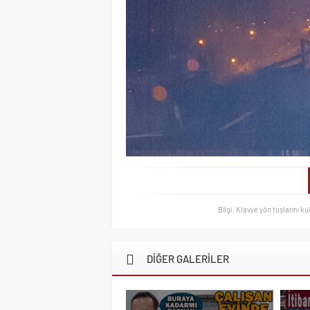
Bilgi: Klavye yön tuşlarını ku
DİĞER GALERİLER