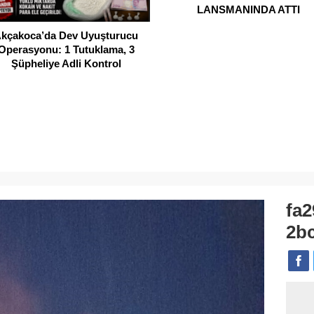
LANSMANINDA ATTI
kçakoca’da Dev Uyuşturucu
Operasyonu: 1 Tutuklama, 3
Şüpheliye Adli Kontrol
fa2
2b