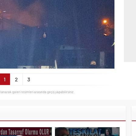
1
2
3
llanarak galeri resimleri arasında geçiş yapabilirsiniz.