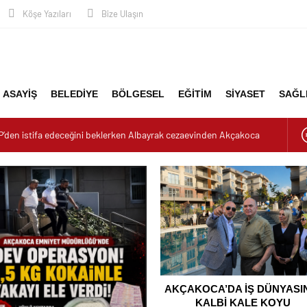
Köşe Yazıları
Bize Ulaşın
ASAYİŞ
BELEDİYE
BÖLGESEL
EĞİTİM
SİYASET
SAĞL
P’den istifa edeceğini beklerken Albayrak cezaevinden Akçakoca
dizayn ediyor
urucu Operasyonu: 1 Tutuklama, 3 Şüpheliye Adli Kontrol
YASININ KALBİ KALE KOYU LANSMANINDA ATTI
nluk: Misafirler Yer Bulmakta Zorlandı
K ALARMI!
AKÇAKOCA’DA İŞ DÜNYASI
KALBİ KALE KOYU