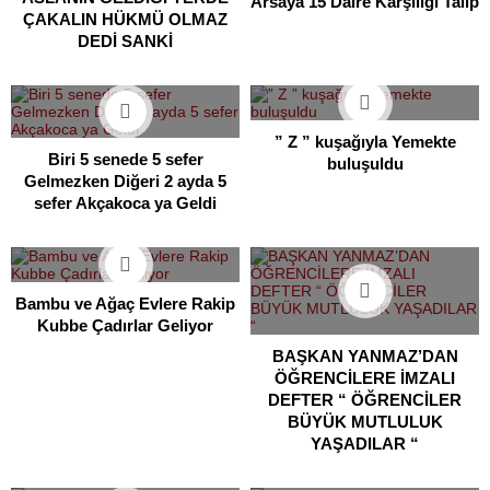
Arsaya 15 Daire Karşılığı Talip
ÇAKALIN HÜKMÜ OLMAZ
DEDİ SANKİ
” Z ” kuşağıyla Yemekte
Biri 5 senede 5 sefer
buluşuldu
Gelmezken Diğeri 2 ayda 5
sefer Akçakoca ya Geldi
Bambu ve Ağaç Evlere Rakip
Kubbe Çadırlar Geliyor
BAŞKAN YANMAZ’DAN
ÖĞRENCİLERE İMZALI
DEFTER “ ÖĞRENCİLER
BÜYÜK MUTLULUK
YAŞADILAR “