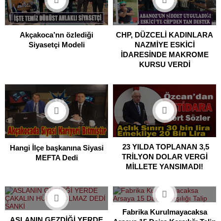
Akçakoca’nn özlediği
CHP, DÜZCELİ KADINLARA
Siyasetçi Modeli
NAZMİYE ESKİCİ
İDARESİNDE MAKROME
KURSU VERDİ
23 YILDA TOPLANAN 3,5
Hangi İlçe başkanına Siyasi
TRİLYON DOLAR VERGİ
MEFTA Dedi
MİLLETE YANSIMADI!
Fabrika Kurulmayacaksa
ASLANIN GEZDİĞİ YERDE