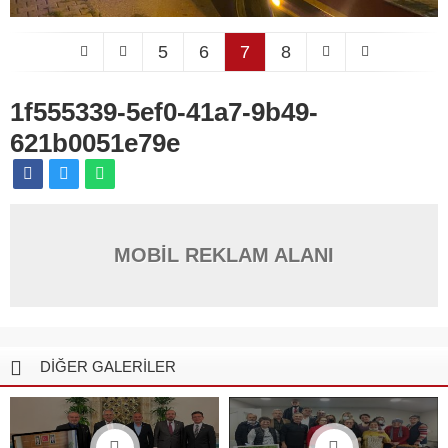
5
6
7
8
1f555339-5ef0-41a7-9b49-
621b0051e79e
MOBİL REKLAM ALANI
DİĞER GALERİLER