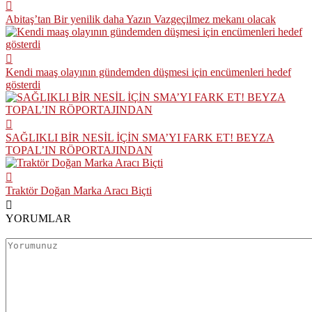
Abitaş’tan Bir yenilik daha Yazın Vazgeçilmez mekanı olacak
Kendi maaş olayının gündemden düşmesi için encümenleri hedef
gösterdi
SAĞLIKLI BİR NESİL İÇİN SMA’YI FARK ET! BEYZA
TOPAL’IN RÖPORTAJINDAN
Traktör Doğan Marka Aracı Biçti
YORUMLAR