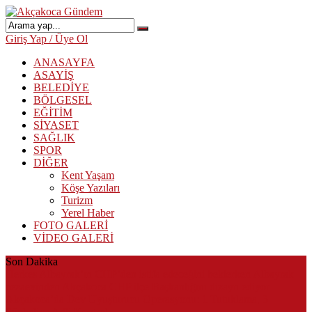
Giriş Yap / Üye Ol
ANASAYFA
ASAYİŞ
BELEDİYE
BÖLGESEL
EĞİTİM
SİYASET
SAĞLIK
SPOR
DİĞER
Kent Yaşam
Köşe Yazıları
Turizm
Yerel Haber
FOTO GALERİ
VİDEO GALERİ
Son Dakika
Herkes Albayrak’ın CHP’den istifa edeceğini beklerken Albayrak
cezaevinden Akçakoca CHP ilçe Başkanlığını dizayn ediyor
Akçakoca’da Dev Uyuşturucu Operasyonu: 1 Tutuklama, 3
Şüpheliye Adli Kontrol