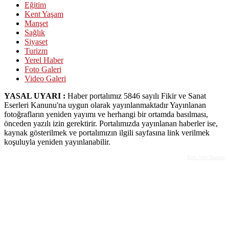
Eğitim
Kent Yaşam
Manşet
Sağlık
Siyaset
Turizm
Yerel Haber
Foto Galeri
Video Galeri
YASAL UYARI :
Haber portalımız 5846 sayılı Fikir ve Sanat
Eserleri Kanunu'na uygun olarak yayınlanmaktadır Yayınlanan
fotoğrafların yeniden yayımı ve herhangi bir ortamda basılması,
önceden yazılı izin gerektirir. Portalımızda yayınlanan haberler ise,
kaynak gösterilmek ve portalımızın ilgili sayfasına link verilmek
koşuluyla yeniden yayınlanabilir.
Bolu Web Tasarım