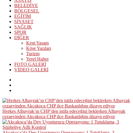
ASAYİŞ
BELEDİYE
BÖLGESEL
EĞİTİM
SİYASET
SAĞLIK
SPOR
DİĞER
Kent Yaşam
Köşe Yazıları
Turizm
Yerel Haber
FOTO GALERİ
VİDEO GALERİ
Herkes Albayrak’ın CHP’den istifa edeceğini beklerken Albayrak
cezaevinden Akçakoca CHP ilçe Başkanlığını dizayn ediyor
Akçakoca’da Dev Uyuşturucu Operasyonu: 1 Tutuklama, 3