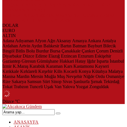
AKÇAKOCA’DA İŞ DÜNYASININ KALBİ KALE KOYU
LANSMANINDA ATTI
Saklı Koy Otel’de Yoğunluk: Misafirler Yer Bulmakta Zorlandı
SAHİLLERDE TEMİZLİK ALARMI!
DOLAR
EURO
ALTIN
Adana
Adıyaman
Afyon
Ağrı
Aksaray
Amasya
Ankara
Antalya
Ardahan
Artvin
Aydın
Balıkesir
Bartın
Batman
Bayburt
Bilecik
Bingöl
Bitlis
Bolu
Burdur
Bursa
Çanakkale
Çankırı
Çorum
Denizli
Diyarbakır
Düzce
Edirne
Elazığ
Erzincan
Erzurum
Eskişehir
Gaziantep
Giresun
Gümüşhane
Hakkari
Hatay
Iğdır
Isparta
İstanbul
İzmir
K.Maraş
Karabük
Karaman
Kars
Kastamonu
Kayseri
Kırıkkale
Kırklareli
Kırşehir
Kilis
Kocaeli
Konya
Kütahya
Malatya
Manisa
Mardin
Mersin
Muğla
Muş
Nevşehir
Niğde
Ordu
Osmaniye
Rize
Sakarya
Samsun
Siirt
Sinop
Sivas
Şanlıurfa
Şırnak
Tekirdağ
Tokat
Trabzon
Tunceli
Uşak
Van
Yalova
Yozgat
Zonguldak
Düzce
°C
ANASAYFA