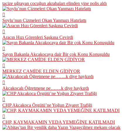
tacize uğrayan çocuğun akrabaları elinden yine polis aldı
Soylu’nun Çizmeleri Okan Yanmazı Hatırlattı
Aracın Hızı Görenleri Şaşkına Çevirdi
Sayın Bakanla Akçakocaya dair Bir çok Konu Konuşuldu
MERKEZ CAMİDE ELDEN GİDİYOR
Akçakocalı Öğretmene pe…….k diye haykırdı
CHP Akçakoca Örgütü’ne Yoğun Ziyaret Trafiği
CHP, KAYMAKAMIN VEDA YEMEĞİNE KATILMADI