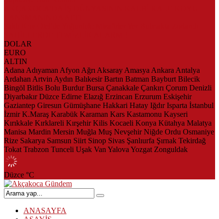
AKÇAKOCA’DA İŞ DÜNYASININ KALBİ KALE KOYU
LANSMANINDA ATTI
Saklı Koy Otel’de Yoğunluk: Misafirler Yer Bulmakta Zorlandı
SAHİLLERDE TEMİZLİK ALARMI!
DOLAR
EURO
ALTIN
Adana
Adıyaman
Afyon
Ağrı
Aksaray
Amasya
Ankara
Antalya
Ardahan
Artvin
Aydın
Balıkesir
Bartın
Batman
Bayburt
Bilecik
Bingöl
Bitlis
Bolu
Burdur
Bursa
Çanakkale
Çankırı
Çorum
Denizli
Diyarbakır
Düzce
Edirne
Elazığ
Erzincan
Erzurum
Eskişehir
Gaziantep
Giresun
Gümüşhane
Hakkari
Hatay
Iğdır
Isparta
İstanbul
İzmir
K.Maraş
Karabük
Karaman
Kars
Kastamonu
Kayseri
Kırıkkale
Kırklareli
Kırşehir
Kilis
Kocaeli
Konya
Kütahya
Malatya
Manisa
Mardin
Mersin
Muğla
Muş
Nevşehir
Niğde
Ordu
Osmaniye
Rize
Sakarya
Samsun
Siirt
Sinop
Sivas
Şanlıurfa
Şırnak
Tekirdağ
Tokat
Trabzon
Tunceli
Uşak
Van
Yalova
Yozgat
Zonguldak
Düzce
°C
ANASAYFA