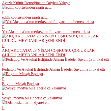
Ayazlı Kültür Derneğine de Böylesi Yakışır
edilli köprüsünden aşağı uçtu
Yer Akçakoca‘nın merkezi amfi tiyatronun hemen arkası
AKÇAKOCA’DA 23 NİSAN COŞKUSU: ÇOCUKLAR
GÜLDÜ, MEYDANLAR ŞENLENDİ
Pedagog Ve Avukat Eşliğinde Alınan İfadeler Savcılığa İntikal etti
Bayram Mesajı Paylaştı
Sosyal medya bu Haberle çalkalanıyor