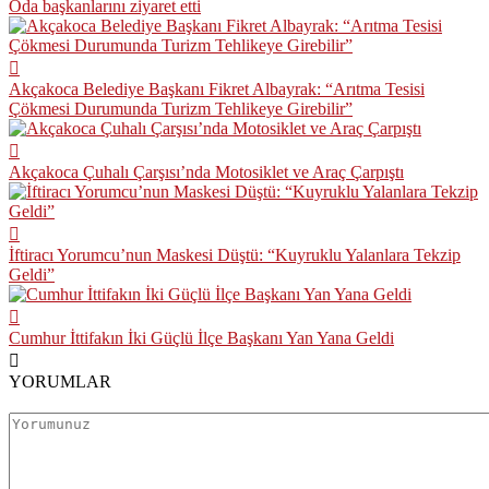
Oda başkanlarını ziyaret etti
Akçakoca Belediye Başkanı Fikret Albayrak: “Arıtma Tesisi
Çökmesi Durumunda Turizm Tehlikeye Girebilir”
Akçakoca Çuhalı Çarşısı’nda Motosiklet ve Araç Çarpıştı
İftiracı Yorumcu’nun Maskesi Düştü: “Kuyruklu Yalanlara Tekzip
Geldi”
Cumhur İttifakın İki Güçlü İlçe Başkanı Yan Yana Geldi
YORUMLAR