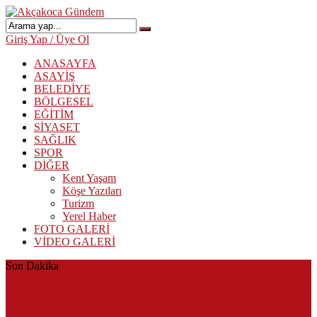
Giriş Yap / Üye Ol
ANASAYFA
ASAYİŞ
BELEDİYE
BÖLGESEL
EĞİTİM
SİYASET
SAĞLIK
SPOR
DİĞER
Kent Yaşam
Köşe Yazıları
Turizm
Yerel Haber
FOTO GALERİ
VİDEO GALERİ
Son Dakika
Herkes Albayrak’ın CHP’den istifa edeceğini beklerken Albayrak
cezaevinden Akçakoca CHP ilçe Başkanlığını dizayn ediyor
Akçakoca’da Dev Uyuşturucu Operasyonu: 1 Tutuklama, 3
Şüpheliye Adli Kontrol