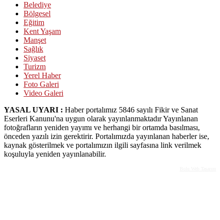
Belediye
Bölgesel
Eğitim
Kent Yaşam
Manşet
Sağlık
Siyaset
Turizm
Yerel Haber
Foto Galeri
Video Galeri
YASAL UYARI :
Haber portalımız 5846 sayılı Fikir ve Sanat
Eserleri Kanunu'na uygun olarak yayınlanmaktadır Yayınlanan
fotoğrafların yeniden yayımı ve herhangi bir ortamda basılması,
önceden yazılı izin gerektirir. Portalımızda yayınlanan haberler ise,
kaynak gösterilmek ve portalımızın ilgili sayfasına link verilmek
koşuluyla yeniden yayınlanabilir.
Bolu Web Tasarım