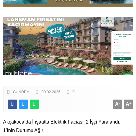
GÜNDEM
09.02.2026
0
A
-
A
+
Akçakoca’da İnşaatta Elektrik Faciası: 2 İşçi Yaralandı,
1’inin Durumu Ağır