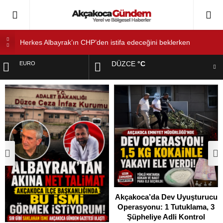
Herkes Albayrak’ın CHP’den istifa edeceğini beklerken
Albayrak cezaevinden Akçakoca CHP ilçe Başkanlığını dizayn
ediyor
DÜZCE
°C
EURO
Akçakoca’da Dev Uyuşturucu Operasyonu: 1 Tutuklama, 3
Şüpheliye Adli Kontrol
ALTIN
AKÇAKOCA’DA İŞ DÜNYASININ KALBİ KALE KOYU
LANSMANINDA ATTI
DOLAR
Saklı Koy Otel’de Yoğunluk: Misafirler Yer Bulmakta Zorlandı
SAHİLLERDE TEMİZLİK ALARMI!
Akçakoca’da Dev Uyuşturucu
Operasyonu: 1 Tutuklama, 3
Şüpheliye Adli Kontrol