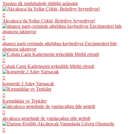
Yapılan ilk müdahalede öldüğü anlaşıldı
Akçakoca’da Yollar Çöktü, Belediye Seyrediyor!
abanoz parti,çerisinde ağırlığını kaybediyor Encümenleri bile
abanozu takmıyor
Çuhalı Cami Kaderinemi terkedildi Müftü efendi
kongrede 2 Aday Yarışacak
Kırgınlıklar ve Tepkiler
akçakoca genelinde de yapılacağını dile getirdi