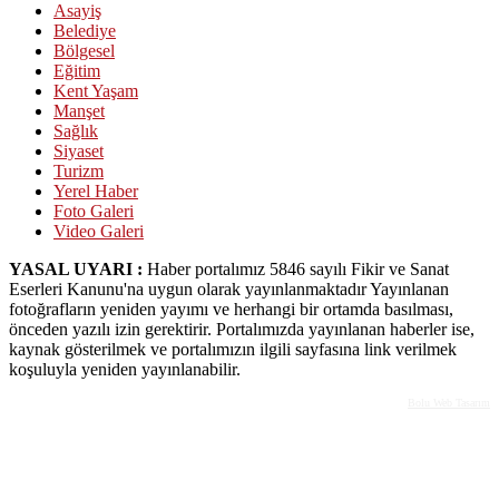
Asayiş
Belediye
Bölgesel
Eğitim
Kent Yaşam
Manşet
Sağlık
Siyaset
Turizm
Yerel Haber
Foto Galeri
Video Galeri
YASAL UYARI :
Haber portalımız 5846 sayılı Fikir ve Sanat
Eserleri Kanunu'na uygun olarak yayınlanmaktadır Yayınlanan
fotoğrafların yeniden yayımı ve herhangi bir ortamda basılması,
önceden yazılı izin gerektirir. Portalımızda yayınlanan haberler ise,
kaynak gösterilmek ve portalımızın ilgili sayfasına link verilmek
koşuluyla yeniden yayınlanabilir.
Bolu Web Tasarım