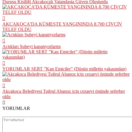
Duruşu Kişiliği Akçakocalı Vatandaşta Güven Oluşturdu
AKÇAKOCA’DA KÜMESTE YANGININDA 8.700 CİVCİV
TELEF OLDU
Açtıkları Şubeyi kapatıyorlarmı
YORUMLAR SERT ”Kan Emiciler” (Düşün milletin yakasından)
Akçakoca Belediyesi Tuğrul Abanoz için cezaevi önünde seferber
oldu
YORUMLAR