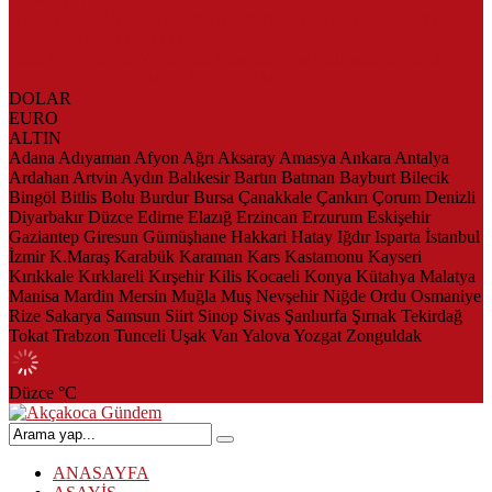
AKÇAKOCA’DA İŞ DÜNYASININ KALBİ KALE KOYU
LANSMANINDA ATTI
Saklı Koy Otel’de Yoğunluk: Misafirler Yer Bulmakta Zorlandı
SAHİLLERDE TEMİZLİK ALARMI!
DOLAR
EURO
ALTIN
Adana
Adıyaman
Afyon
Ağrı
Aksaray
Amasya
Ankara
Antalya
Ardahan
Artvin
Aydın
Balıkesir
Bartın
Batman
Bayburt
Bilecik
Bingöl
Bitlis
Bolu
Burdur
Bursa
Çanakkale
Çankırı
Çorum
Denizli
Diyarbakır
Düzce
Edirne
Elazığ
Erzincan
Erzurum
Eskişehir
Gaziantep
Giresun
Gümüşhane
Hakkari
Hatay
Iğdır
Isparta
İstanbul
İzmir
K.Maraş
Karabük
Karaman
Kars
Kastamonu
Kayseri
Kırıkkale
Kırklareli
Kırşehir
Kilis
Kocaeli
Konya
Kütahya
Malatya
Manisa
Mardin
Mersin
Muğla
Muş
Nevşehir
Niğde
Ordu
Osmaniye
Rize
Sakarya
Samsun
Siirt
Sinop
Sivas
Şanlıurfa
Şırnak
Tekirdağ
Tokat
Trabzon
Tunceli
Uşak
Van
Yalova
Yozgat
Zonguldak
Düzce
°C
ANASAYFA