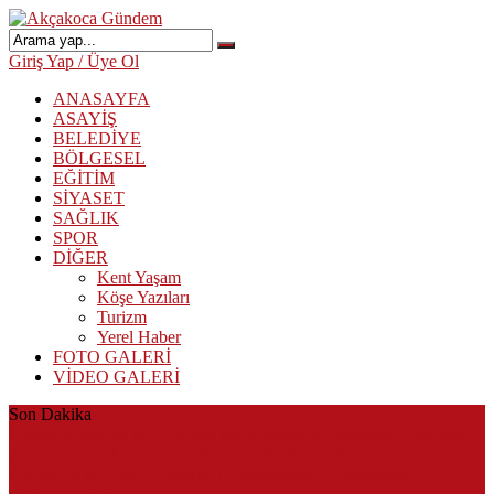
Giriş Yap / Üye Ol
ANASAYFA
ASAYİŞ
BELEDİYE
BÖLGESEL
EĞİTİM
SİYASET
SAĞLIK
SPOR
DİĞER
Kent Yaşam
Köşe Yazıları
Turizm
Yerel Haber
FOTO GALERİ
VİDEO GALERİ
Son Dakika
Herkes Albayrak’ın CHP’den istifa edeceğini beklerken Albayrak
cezaevinden Akçakoca CHP ilçe Başkanlığını dizayn ediyor
Akçakoca’da Dev Uyuşturucu Operasyonu: 1 Tutuklama, 3
Şüpheliye Adli Kontrol