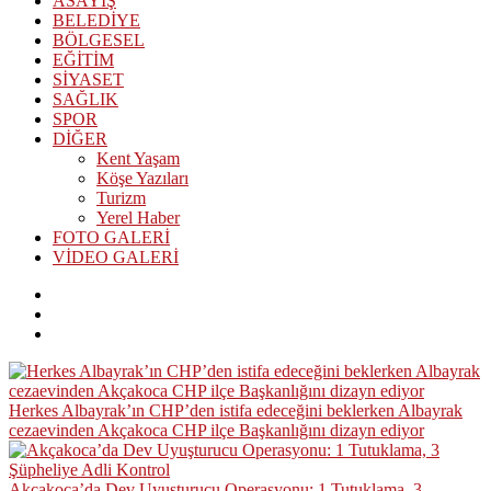
ASAYİŞ
BELEDİYE
BÖLGESEL
EĞİTİM
SİYASET
SAĞLIK
SPOR
DİĞER
Kent Yaşam
Köşe Yazıları
Turizm
Yerel Haber
FOTO GALERİ
VİDEO GALERİ
Herkes Albayrak’ın CHP’den istifa edeceğini beklerken Albayrak
cezaevinden Akçakoca CHP ilçe Başkanlığını dizayn ediyor
Akçakoca’da Dev Uyuşturucu Operasyonu: 1 Tutuklama, 3