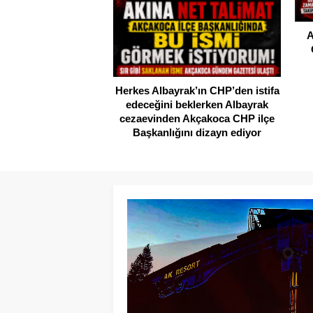
A
Herkes Albayrak’ın CHP’den istifa
edeceğini beklerken Albayrak
cezaevinden Akçakoca CHP ilçe
Başkanlığını dizayn ediyor