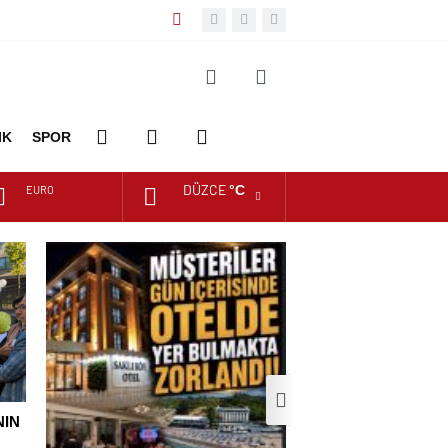
IK
SPOR
DÜZCE
°C
EURO
DİĞER
FOTO
VİDEO
ALTIN
GALERİ
GALERİ
DOLAR
NIN