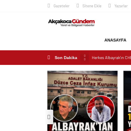
Gazeteler
Sitene Ekle
Yazarlar
ANASAYFA
Herkes Albayrak’ın CH
CHP ilçe Başkanlığını 
Son Dakika
Akçakoca’da Dev Uyuşt
AKÇAKOCA’DA İŞ DÜN
Saklı Koy Otel’de Yoğu
SAHİLLERDE TEMİZLİ