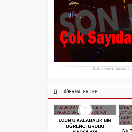
Bilgi: Klavye yön tuşlarını ku
DİĞER GALERİLER
UZUN’U KALABALIK BİR
ÖĞRENCİ GRUBU
NE 