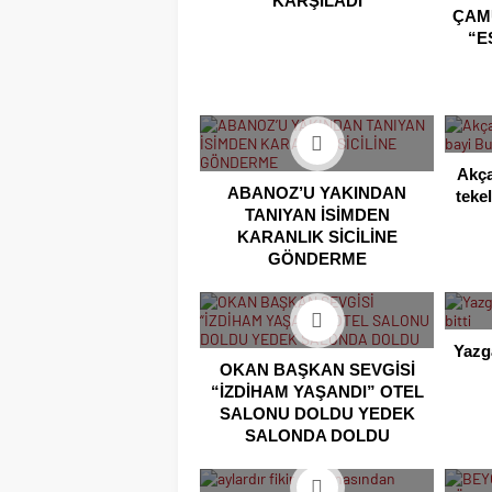
KARŞILADI
ÇAM
“E
Akça
ABANOZ’U YAKINDAN
teke
TANIYAN İSİMDEN
KARANLIK SİCİLİNE
GÖNDERME
Yazg
OKAN BAŞKAN SEVGİSİ
“İZDİHAM YAŞANDI” OTEL
SALONU DOLDU YEDEK
SALONDA DOLDU