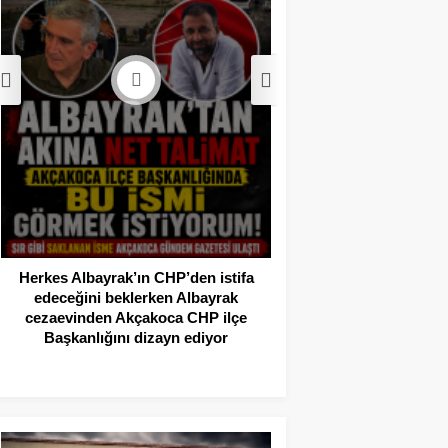
Akçakoca’da Dev
Operasyonu: 1 Tutukl
Adli Kont
Herkes Albayrak’ın CHP’den istifa
edeceğini beklerken Albayrak
cezaevinden Akçakoca CHP ilçe
Başkanlığını dizayn ediyor