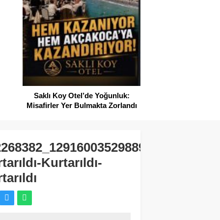
SAHİLLERDE TEMİZ
Saklı Koy Otel’de Yoğunluk:
Misafirler Yer Bulmakta Zorlandı
2268382_1291600352988985_38174688
tarıldı-Kurtarıldı-
tarıldı