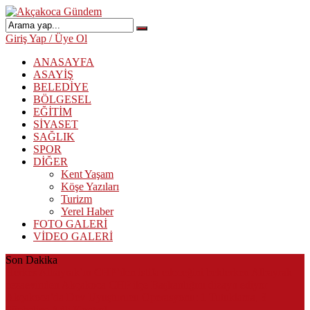
Giriş Yap / Üye Ol
ANASAYFA
ASAYİŞ
BELEDİYE
BÖLGESEL
EĞİTİM
SİYASET
SAĞLIK
SPOR
DİĞER
Kent Yaşam
Köşe Yazıları
Turizm
Yerel Haber
FOTO GALERİ
VİDEO GALERİ
Son Dakika
Herkes Albayrak’ın CHP’den istifa edeceğini beklerken Albayrak
cezaevinden Akçakoca CHP ilçe Başkanlığını dizayn ediyor
Akçakoca’da Dev Uyuşturucu Operasyonu: 1 Tutuklama, 3
Şüpheliye Adli Kontrol