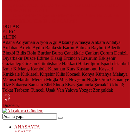
AKÇAKOCA’DA İŞ DÜNYASININ KALBİ KALE KOYU
LANSMANINDA ATTI
Saklı Koy Otel’de Yoğunluk: Misafirler Yer Bulmakta Zorlandı
SAHİLLERDE TEMİZLİK ALARMI!
DOLAR
EURO
ALTIN
Adana
Adıyaman
Afyon
Ağrı
Aksaray
Amasya
Ankara
Antalya
Ardahan
Artvin
Aydın
Balıkesir
Bartın
Batman
Bayburt
Bilecik
Bingöl
Bitlis
Bolu
Burdur
Bursa
Çanakkale
Çankırı
Çorum
Denizli
Diyarbakır
Düzce
Edirne
Elazığ
Erzincan
Erzurum
Eskişehir
Gaziantep
Giresun
Gümüşhane
Hakkari
Hatay
Iğdır
Isparta
İstanbul
İzmir
K.Maraş
Karabük
Karaman
Kars
Kastamonu
Kayseri
Kırıkkale
Kırklareli
Kırşehir
Kilis
Kocaeli
Konya
Kütahya
Malatya
Manisa
Mardin
Mersin
Muğla
Muş
Nevşehir
Niğde
Ordu
Osmaniye
Rize
Sakarya
Samsun
Siirt
Sinop
Sivas
Şanlıurfa
Şırnak
Tekirdağ
Tokat
Trabzon
Tunceli
Uşak
Van
Yalova
Yozgat
Zonguldak
Düzce
°C
ANASAYFA