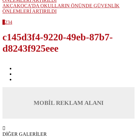
AKÇAKOCA’DA OKULLARIN ÖNÜNDE GÜVENLİK
ÖNLEMLERİ ARTIRILDI
1
2
3
4
c145d3f4-9220-49eb-87b7-
d8243f925eee
MOBİL REKLAM ALANI
DİĞER GALERİLER