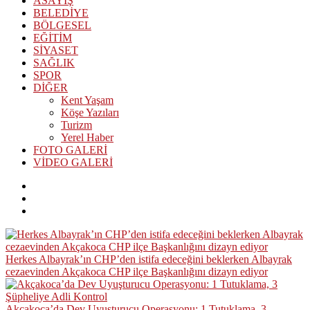
ASAYİŞ
BELEDİYE
BÖLGESEL
EĞİTİM
SİYASET
SAĞLIK
SPOR
DİĞER
Kent Yaşam
Köşe Yazıları
Turizm
Yerel Haber
FOTO GALERİ
VİDEO GALERİ
Herkes Albayrak’ın CHP’den istifa edeceğini beklerken Albayrak
cezaevinden Akçakoca CHP ilçe Başkanlığını dizayn ediyor
Akçakoca’da Dev Uyuşturucu Operasyonu: 1 Tutuklama, 3