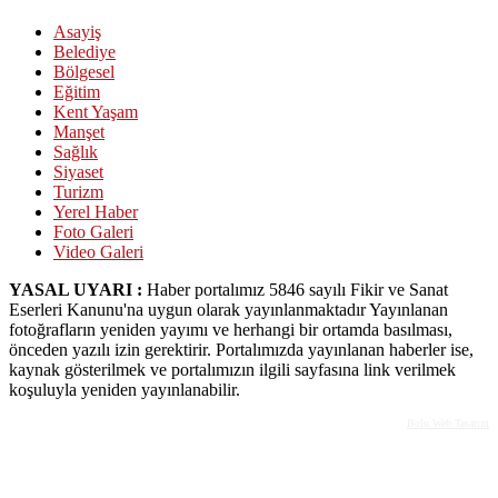
Asayiş
Belediye
Bölgesel
Eğitim
Kent Yaşam
Manşet
Sağlık
Siyaset
Turizm
Yerel Haber
Foto Galeri
Video Galeri
YASAL UYARI :
Haber portalımız 5846 sayılı Fikir ve Sanat
Eserleri Kanunu'na uygun olarak yayınlanmaktadır Yayınlanan
fotoğrafların yeniden yayımı ve herhangi bir ortamda basılması,
önceden yazılı izin gerektirir. Portalımızda yayınlanan haberler ise,
kaynak gösterilmek ve portalımızın ilgili sayfasına link verilmek
koşuluyla yeniden yayınlanabilir.
Bolu Web Tasarım