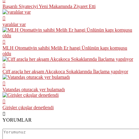
Başarılı Siyateçiyi Yeni Makamında Ziyaret Etti
yaralılar var
MLH Otomativin sahibi Melih Er hangi Ünlünün kapı komşusu
oldu
Çiff araçla her akşam Akçakoca Sokaklarında İlaçlama yapılıyor
Vatandaş oturacak yer bulamadı
Girişler çıkışlar denetlendi
YORUMLAR