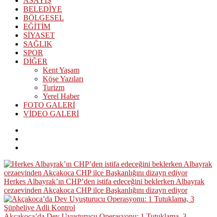
ASAYİŞ
BELEDİYE
BÖLGESEL
EĞİTİM
SİYASET
SAĞLIK
SPOR
DİĞER
Kent Yaşam
Köşe Yazıları
Turizm
Yerel Haber
FOTO GALERİ
VİDEO GALERİ
Herkes Albayrak’ın CHP’den istifa edeceğini beklerken Albayrak
cezaevinden Akçakoca CHP ilçe Başkanlığını dizayn ediyor
Akçakoca’da Dev Uyuşturucu Operasyonu: 1 Tutuklama, 3