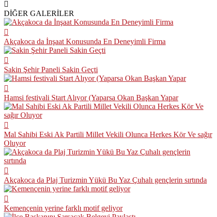
DİĞER GALERİLER
Akçakoca da İnşaat Konusunda En Deneyimli Firma
Sakin Şehir Paneli Sakin Geçti
Hamsi festivali Start Alıyor (Yaparsa Okan Başkan Yapar
Mal Sahibi Eski Ak Partili Millet Vekili Olunca Herkes Kör Ve sağır
Oluyor
Akçakoca da Plaj Turizmin Yükü Bu Yaz Çuhalı gençlerin sırtında
Kemençenin yerine farklı motif geliyor