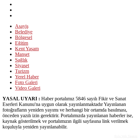
Asayiş
Belediye
Bölgesel
Eğitim
Kent Yaşam
Manşet
Sağlık
Siyaset
Turizm
Yerel Haber
Foto Galeri
Video Galeri
YASAL UYARI :
Haber portalımız 5846 sayılı Fikir ve Sanat
Eserleri Kanunu'na uygun olarak yayınlanmaktadır Yayınlanan
fotoğrafların yeniden yayımı ve herhangi bir ortamda basılması,
önceden yazılı izin gerektirir. Portalımızda yayınlanan haberler ise,
kaynak gösterilmek ve portalımızın ilgili sayfasına link verilmek
koşuluyla yeniden yayınlanabilir.
Bolu Web Tasarım