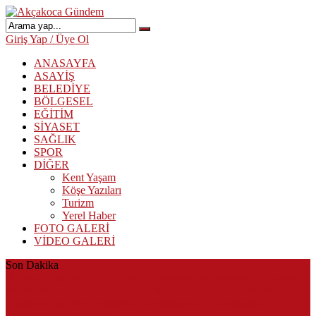
Giriş Yap / Üye Ol
ANASAYFA
ASAYİŞ
BELEDİYE
BÖLGESEL
EĞİTİM
SİYASET
SAĞLIK
SPOR
DİĞER
Kent Yaşam
Köşe Yazıları
Turizm
Yerel Haber
FOTO GALERİ
VİDEO GALERİ
Son Dakika
Herkes Albayrak’ın CHP’den istifa edeceğini beklerken Albayrak
cezaevinden Akçakoca CHP ilçe Başkanlığını dizayn ediyor
Akçakoca’da Dev Uyuşturucu Operasyonu: 1 Tutuklama, 3
Şüpheliye Adli Kontrol