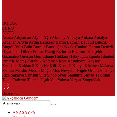
AKÇAKOCA’DA İŞ DÜNYASININ KALBİ KALE KOYU
LANSMANINDA ATTI
Saklı Koy Otel’de Yoğunluk: Misafirler Yer Bulmakta Zorlandı
SAHİLLERDE TEMİZLİK ALARMI!
DOLAR
EURO
ALTIN
Adana
Adıyaman
Afyon
Ağrı
Aksaray
Amasya
Ankara
Antalya
Ardahan
Artvin
Aydın
Balıkesir
Bartın
Batman
Bayburt
Bilecik
Bingöl
Bitlis
Bolu
Burdur
Bursa
Çanakkale
Çankırı
Çorum
Denizli
Diyarbakır
Düzce
Edirne
Elazığ
Erzincan
Erzurum
Eskişehir
Gaziantep
Giresun
Gümüşhane
Hakkari
Hatay
Iğdır
Isparta
İstanbul
İzmir
K.Maraş
Karabük
Karaman
Kars
Kastamonu
Kayseri
Kırıkkale
Kırklareli
Kırşehir
Kilis
Kocaeli
Konya
Kütahya
Malatya
Manisa
Mardin
Mersin
Muğla
Muş
Nevşehir
Niğde
Ordu
Osmaniye
Rize
Sakarya
Samsun
Siirt
Sinop
Sivas
Şanlıurfa
Şırnak
Tekirdağ
Tokat
Trabzon
Tunceli
Uşak
Van
Yalova
Yozgat
Zonguldak
Düzce
°C
ANASAYFA