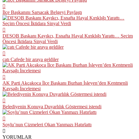
İlçe Başkanını Sarsacak Belgeyi Paylaştı
DESOB Başkanı Kayıkçı, Esnafta Hayal Kırıklığı Yarattı… Seçim
Öncesi İktidara Sinyal Verdi
çatı Cafede bir araya geldiler
AK Parti Akçakoca İlçe Başkanı Burhan İşleyen’den Kentmenli
Kavşağı İncelemesi
Belediyenin Konuya Duyarlılık Göstermesi istendi
Soylu’nun Çizmeleri Okan Yanmazı Hatırlattı
YORUMLAR