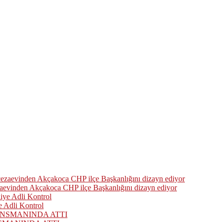
zaevinden Akçakoca CHP ilçe Başkanlığını dizayn ediyor
 Adli Kontrol