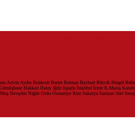
zaevinden Akçakoca CHP ilçe Başkanlığını dizayn ediyor
 Adli Kontrol
SMANINDA ATTI
han
Artvin
Aydın
Balıkesir
Bartın
Batman
Bayburt
Bilecik
Bingöl
Bitli
Gümüşhane
Hakkari
Hatay
Iğdır
Isparta
İstanbul
İzmir
K.Maraş
Karab
Muş
Nevşehir
Niğde
Ordu
Osmaniye
Rize
Sakarya
Samsun
Siirt
Sino