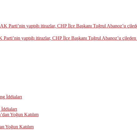
rti’nin yaptığı itirazlar, CHP İlçe Başkanı Tuğrul Abanoz’u çileden ç
İddiaları
an Yoğun Katılım