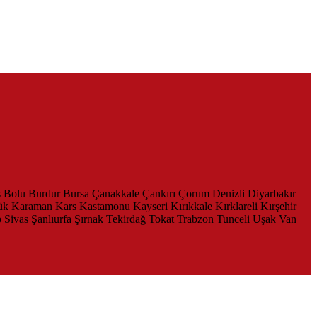
s
Bolu
Burdur
Bursa
Çanakkale
Çankırı
Çorum
Denizli
Diyarbakır
ük
Karaman
Kars
Kastamonu
Kayseri
Kırıkkale
Kırklareli
Kırşehir
p
Sivas
Şanlıurfa
Şırnak
Tekirdağ
Tokat
Trabzon
Tunceli
Uşak
Van