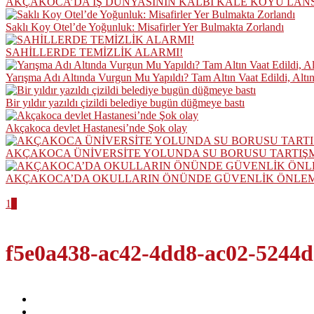
AKÇAKOCA’DA İŞ DÜNYASININ KALBİ KALE KOYU LAN
Saklı Koy Otel’de Yoğunluk: Misafirler Yer Bulmakta Zorlandı
SAHİLLERDE TEMİZLİK ALARMI!
Yarışma Adı Altında Vurgun Mu Yapıldı? Tam Altın Vaat Edildi, Altı
Bir yıldır yazıldı çizildi belediye bugün düğmeye bastı
Akçakoca devlet Hastanesi’nde Şok olay
AKÇAKOCA ÜNİVERSİTE YOLUNDA SU BORUSU TARTIŞ
AKÇAKOCA’DA OKULLARIN ÖNÜNDE GÜVENLİK ÖNLEML
1
2
f5e0a438-ac42-4dd8-ac02-5244d