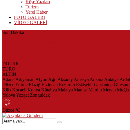
Köşe Yazıları
Turizm
Yerel Haber
FOTO GALERİ
VİDEO GALERİ
Son Dakika
Herkes Albayrak’ın CHP’den istifa edeceğini beklerken Albayrak ce
Akçakoca’da Dev Uyuşturucu Operasyonu: 1 Tutuklama, 3 Şüpheliye
AKÇAKOCA’DA İŞ DÜNYASININ KALBİ KALE KOYU LAN
Saklı Koy Otel’de Yoğunluk: Misafirler Yer Bulmakta Zorlandı
SAHİLLERDE TEMİZLİK ALARMI!
DOLAR
EURO
ALTIN
Adana
Adıyaman
Afyon
Ağrı
Aksaray
Amasya
Ankara
Antalya
Arda
Düzce
Edirne
Elazığ
Erzincan
Erzurum
Eskişehir
Gaziantep
Giresun
Kilis
Kocaeli
Konya
Kütahya
Malatya
Manisa
Mardin
Mersin
Muğla
Yalova
Yozgat
Zonguldak
Düzce
°C