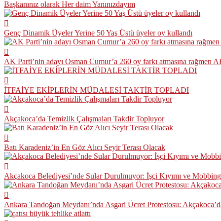
Başkanınız olarak Her daim Yanınızdayım
Genç Dinamik Üyeler Yerine 50 Yaş Üstü üyeler oy kullandı
AK Parti’nin adayı Osman Cumur’a 260 oy farkı atmasına rağmen AK Pa
İTFAİYE EKİPLERİN MÜDALESİ TAKTİR TOPLADI
Akçakoca’da Temizlik Çalışmaları Takdir Topluyor
Batı Karadeniz’in En Göz Alıcı Seyir Terası Olacak
Akçakoca Belediyesi’nde Sular Durulmuyor: İşçi Kıyımı ve Mobbing 
Ankara Tandoğan Meydanı’nda Asgari Ücret Protestosu: Akçakoca’d