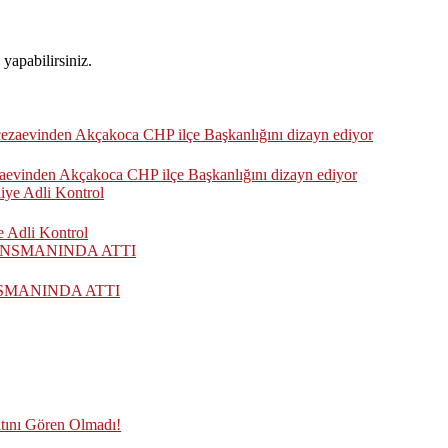
yapabilirsiniz.
zaevinden Akçakoca CHP ilçe Başkanlığını dizayn ediyor
 Adli Kontrol
SMANINDA ATTI