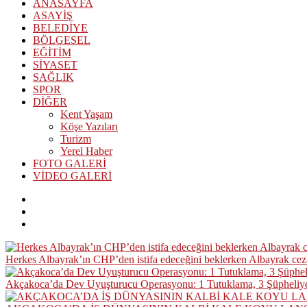
ANASAYFA
ASAYİŞ
BELEDİYE
BÖLGESEL
EĞİTİM
SİYASET
SAĞLIK
SPOR
DİĞER
Kent Yaşam
Köşe Yazıları
Turizm
Yerel Haber
FOTO GALERİ
VİDEO GALERİ
Herkes Albayrak’ın CHP’den istifa edeceğini beklerken Albayrak ce
Akçakoca’da Dev Uyuşturucu Operasyonu: 1 Tutuklama, 3 Şüpheliye