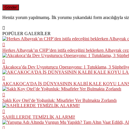
Henüz yorum yapılmamış. İlk yorumu yukarıdaki form aracılığıyla siz 
POPÜLER GALERİLER
Herkes Albayrak’ın CHP’den istifa edeceğini beklerken Albayrak ce
Akçakoca’da Dev Uyuşturucu Operasyonu: 1 Tutuklama, 3 Şüpheliye
AKÇAKOCA’DA İŞ DÜNYASININ KALBİ KALE KOYU LAN
Saklı Koy Otel’de Yoğunluk: Misafirler Yer Bulmakta Zorlandı
SAHİLLERDE TEMİZLİK ALARMI!