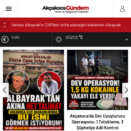
Herkes Albayrak’ın CHP’den istifa edeceğini beklerken Albayrak
cezaevinden Akçakoca CHP ilçe Başkanlığını dizayn ediyor
DÜZCE
°C
Akçakoca’da Dev Uyuşturucu Operasyonu: 1 Tutuklama, 3
EURO
Şüpheliye Adli Kontrol
AKÇAKOCA’DA İŞ DÜNYASININ KALBİ KALE KOYU
ALTIN
LANSMANINDA ATTI
Saklı Koy Otel’de Yoğunluk: Misafirler Yer Bulmakta Zorlandı
DOLAR
SAHİLLERDE TEMİZLİK ALARMI!
Akçakoca’da Dev Uyuşturucu
Operasyonu: 1 Tutuklama, 3
Şüpheliye Adli Kontrol