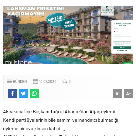
GÜNDEM
10.07.2024
0
A
A
-
+
Akçakoca İlçe Başkanı Tuğrul Abanoz’dan Ağaç eylemi
Kendi parti üyelerinin bile samimi ve inandırıcı bulmadığı
eyleme bir avuç insan katıldı…