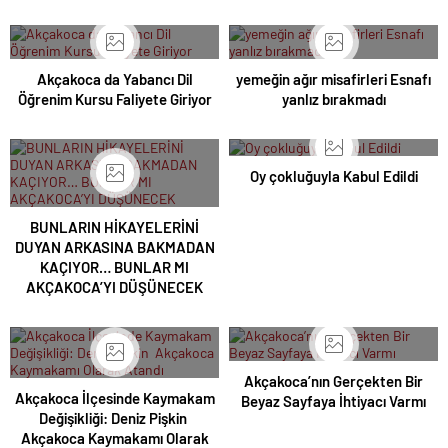
Akçakoca da Yabancı Dil
yemeğin ağır misafirleri Esnafı
Öğrenim Kursu Faliyete Giriyor
yanlız bırakmadı
Oy çokluğuyla Kabul Edildi
BUNLARIN HİKAYELERİNİ
DUYAN ARKASINA BAKMADAN
KAÇIYOR… BUNLAR MI
AKÇAKOCA’YI DÜŞÜNECEK
Akçakoca’nın Gerçekten Bir
Akçakoca İlçesinde Kaymakam
Beyaz Sayfaya İhtiyacı Varmı
Değişikliği: Deniz Pişkin
Akçakoca Kaymakamı Olarak