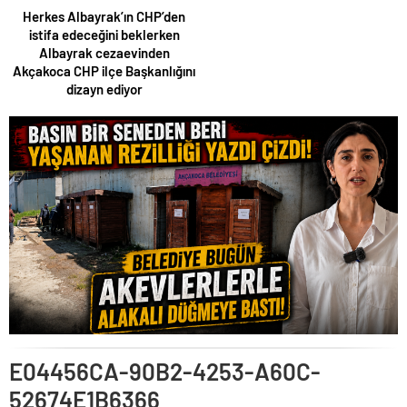
Herkes Albayrak’ın CHP’den
istifa edeceğini beklerken
Albayrak cezaevinden
Akçakoca CHP ilçe Başkanlığını
dizayn ediyor
E04456CA-90B2-4253-A60C-
52674E1B6366