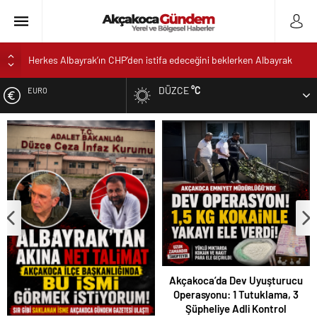
Herkes Albayrak’ın CHP’den istifa edeceğini beklerken Albayrak
cezaevinden Akçakoca CHP ilçe Başkanlığını dizayn ediyor
DÜZCE
°C
EURO
Akçakoca’da Dev Uyuşturucu Operasyonu: 1 Tutuklama, 3
Şüpheliye Adli Kontrol
ALTIN
AKÇAKOCA’DA İŞ DÜNYASININ KALBİ KALE KOYU
LANSMANINDA ATTI
DOLAR
Saklı Koy Otel’de Yoğunluk: Misafirler Yer Bulmakta Zorlandı
SAHİLLERDE TEMİZLİK ALARMI!
Akçakoca’da Dev Uyuşturucu
Operasyonu: 1 Tutuklama, 3
Şüpheliye Adli Kontrol