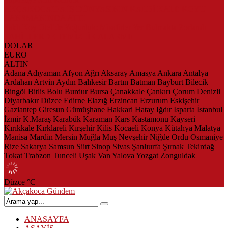
AKÇAKOCA’DA İŞ DÜNYASININ KALBİ KALE KOYU
LANSMANINDA ATTI
Saklı Koy Otel’de Yoğunluk: Misafirler Yer Bulmakta Zorlandı
SAHİLLERDE TEMİZLİK ALARMI!
DOLAR
EURO
ALTIN
Adana
Adıyaman
Afyon
Ağrı
Aksaray
Amasya
Ankara
Antalya
Ardahan
Artvin
Aydın
Balıkesir
Bartın
Batman
Bayburt
Bilecik
Bingöl
Bitlis
Bolu
Burdur
Bursa
Çanakkale
Çankırı
Çorum
Denizli
Diyarbakır
Düzce
Edirne
Elazığ
Erzincan
Erzurum
Eskişehir
Gaziantep
Giresun
Gümüşhane
Hakkari
Hatay
Iğdır
Isparta
İstanbul
İzmir
K.Maraş
Karabük
Karaman
Kars
Kastamonu
Kayseri
Kırıkkale
Kırklareli
Kırşehir
Kilis
Kocaeli
Konya
Kütahya
Malatya
Manisa
Mardin
Mersin
Muğla
Muş
Nevşehir
Niğde
Ordu
Osmaniye
Rize
Sakarya
Samsun
Siirt
Sinop
Sivas
Şanlıurfa
Şırnak
Tekirdağ
Tokat
Trabzon
Tunceli
Uşak
Van
Yalova
Yozgat
Zonguldak
Düzce
°C
ANASAYFA