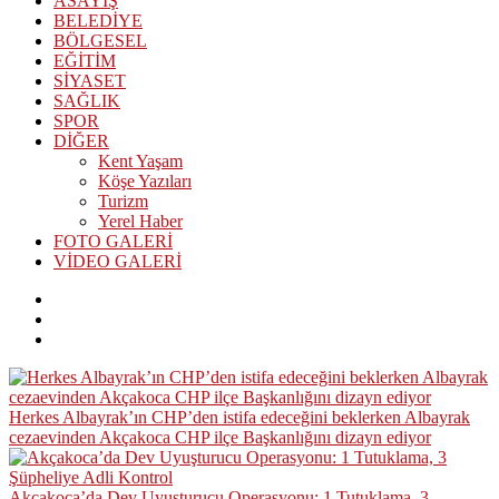
ASAYİŞ
BELEDİYE
BÖLGESEL
EĞİTİM
SİYASET
SAĞLIK
SPOR
DİĞER
Kent Yaşam
Köşe Yazıları
Turizm
Yerel Haber
FOTO GALERİ
VİDEO GALERİ
Herkes Albayrak’ın CHP’den istifa edeceğini beklerken Albayrak
cezaevinden Akçakoca CHP ilçe Başkanlığını dizayn ediyor
Akçakoca’da Dev Uyuşturucu Operasyonu: 1 Tutuklama, 3