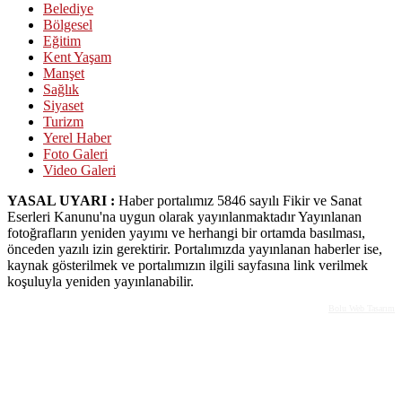
Belediye
Bölgesel
Eğitim
Kent Yaşam
Manşet
Sağlık
Siyaset
Turizm
Yerel Haber
Foto Galeri
Video Galeri
YASAL UYARI :
Haber portalımız 5846 sayılı Fikir ve Sanat
Eserleri Kanunu'na uygun olarak yayınlanmaktadır Yayınlanan
fotoğrafların yeniden yayımı ve herhangi bir ortamda basılması,
önceden yazılı izin gerektirir. Portalımızda yayınlanan haberler ise,
kaynak gösterilmek ve portalımızın ilgili sayfasına link verilmek
koşuluyla yeniden yayınlanabilir.
Bolu Web Tasarım