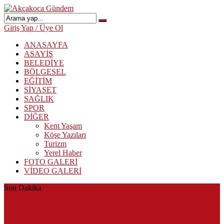
Giriş Yap / Üye Ol
ANASAYFA
ASAYİŞ
BELEDİYE
BÖLGESEL
EĞİTİM
SİYASET
SAĞLIK
SPOR
DİĞER
Kent Yaşam
Köşe Yazıları
Turizm
Yerel Haber
FOTO GALERİ
VİDEO GALERİ
Son Dakika
Herkes Albayrak’ın CHP’den istifa edeceğini beklerken Albayrak
cezaevinden Akçakoca CHP ilçe Başkanlığını dizayn ediyor
Akçakoca’da Dev Uyuşturucu Operasyonu: 1 Tutuklama, 3
Şüpheliye Adli Kontrol