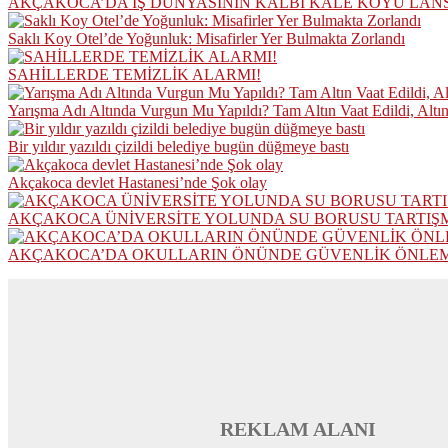
AKÇAKOCA’DA İŞ DÜNYASININ KALBİ KALE KOYU LAN
Saklı Koy Otel’de Yoğunluk: Misafirler Yer Bulmakta Zorlandı
SAHİLLERDE TEMİZLİK ALARMI!
Yarışma Adı Altında Vurgun Mu Yapıldı? Tam Altın Vaat Edildi, Altı
Bir yıldır yazıldı çizildi belediye bugün düğmeye bastı
Akçakoca devlet Hastanesi’nde Şok olay
AKÇAKOCA ÜNİVERSİTE YOLUNDA SU BORUSU TARTIŞ
AKÇAKOCA’DA OKULLARIN ÖNÜNDE GÜVENLİK ÖNLEML
REKLAM ALANI