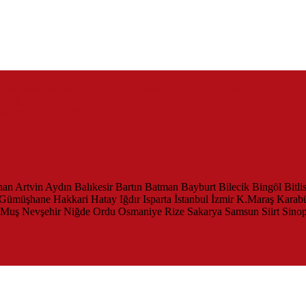
zaevinden Akçakoca CHP ilçe Başkanlığını dizayn ediyor
 Adli Kontrol
SMANINDA ATTI
han
Artvin
Aydın
Balıkesir
Bartın
Batman
Bayburt
Bilecik
Bingöl
Bitli
Gümüşhane
Hakkari
Hatay
Iğdır
Isparta
İstanbul
İzmir
K.Maraş
Karab
Muş
Nevşehir
Niğde
Ordu
Osmaniye
Rize
Sakarya
Samsun
Siirt
Sino