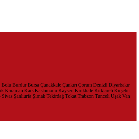
s
Bolu
Burdur
Bursa
Çanakkale
Çankırı
Çorum
Denizli
Diyarbakır
ük
Karaman
Kars
Kastamonu
Kayseri
Kırıkkale
Kırklareli
Kırşehir
p
Sivas
Şanlıurfa
Şırnak
Tekirdağ
Tokat
Trabzon
Tunceli
Uşak
Van