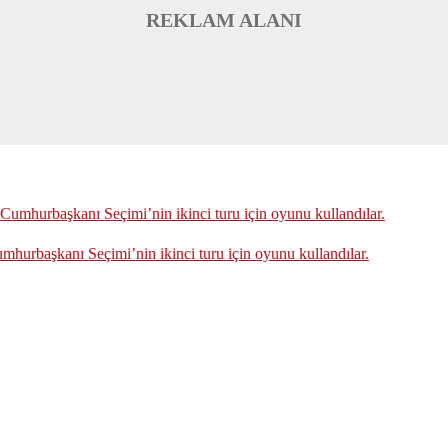
REKLAM ALANI
urbaşkanı Seçimi’nin ikinci turu için oyunu kullandılar.