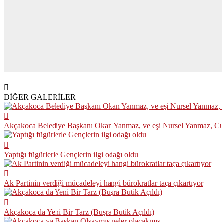
DİĞER GALERİLER
Akçakoca Belediye Başkanı Okan Yanmaz, ve eşi Nursel Yanmaz, Cumh
Yaptığı fügürlerle Gençlerin ilgi odağı oldu
Ak Partinin verdiği mücadeleyi hangi bürokratlar taça çıkartıyor
Akçakoca da Yeni Bir Tarz (Buşra Butik Açıldı)