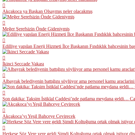
Akçakoca ya Başkan Olsaymış neler olacakmış
Meğer Şerefsizin Önde Gideniymiş
Edilliye yapılan Enerji Hizmeti İlçe Başkanın Fındıklık bahçesinin b
İkinci Seccade Vakası
Albayrak belediyenin battığını söylüyor ama personel kamu araclarini ö
Son dakika: Taksim İstiklal Caddesi’nde patlama meydana geldi… Can
Akçakoca’yı Yeşil Bahçeye Çevirecek
Herkese Söz Vere vere geldi Şimdi Koltuğuma ortak olmak istiyor di