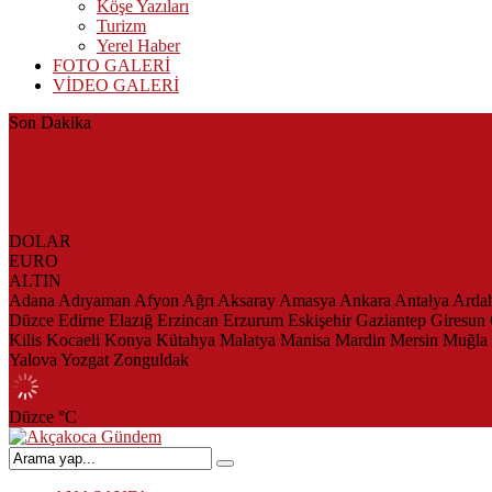
Köşe Yazıları
Turizm
Yerel Haber
FOTO GALERİ
VİDEO GALERİ
Son Dakika
Herkes Albayrak’ın CHP’den istifa edeceğini beklerken Albayrak ce
Akçakoca’da Dev Uyuşturucu Operasyonu: 1 Tutuklama, 3 Şüpheliye
AKÇAKOCA’DA İŞ DÜNYASININ KALBİ KALE KOYU LAN
Saklı Koy Otel’de Yoğunluk: Misafirler Yer Bulmakta Zorlandı
SAHİLLERDE TEMİZLİK ALARMI!
DOLAR
EURO
ALTIN
Adana
Adıyaman
Afyon
Ağrı
Aksaray
Amasya
Ankara
Antalya
Arda
Düzce
Edirne
Elazığ
Erzincan
Erzurum
Eskişehir
Gaziantep
Giresun
Kilis
Kocaeli
Konya
Kütahya
Malatya
Manisa
Mardin
Mersin
Muğla
Yalova
Yozgat
Zonguldak
Düzce
°C