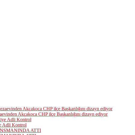
zaevinden Akçakoca CHP ilçe Başkanlığını dizayn ediyor
 Adli Kontrol