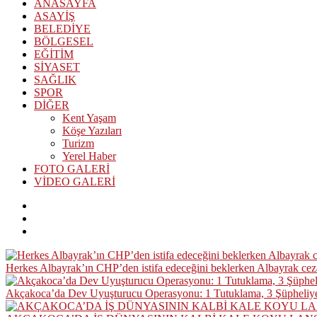
ANASAYFA
ASAYİŞ
BELEDİYE
BÖLGESEL
EĞİTİM
SİYASET
SAĞLIK
SPOR
DİĞER
Kent Yaşam
Köşe Yazıları
Turizm
Yerel Haber
FOTO GALERİ
VİDEO GALERİ
Herkes Albayrak’ın CHP’den istifa edeceğini beklerken Albayrak ce
Akçakoca’da Dev Uyuşturucu Operasyonu: 1 Tutuklama, 3 Şüpheliye