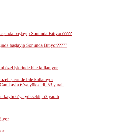
aşında başlayıp Sonunda Bitiyor?????
zel işlerinde bile kullanıyor
 kaybı 6’ya yükseldi, 53 yaralı
yor