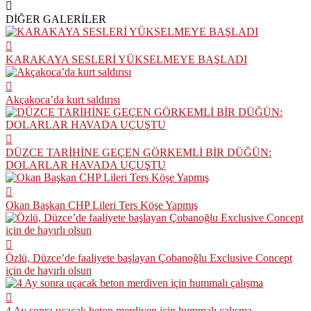
DİĞER GALERİLER
KARAKAYA SESLERİ YÜKSELMEYE BAŞLADI
Akçakoca’da kurt saldırısı
DÜZCE TARİHİNE GEÇEN GÖRKEMLİ BİR DÜĞÜN:
DOLARLAR HAVADA UÇUŞTU
Okan Başkan CHP Lileri Ters Köşe Yapmış
Özlü, Düzce’de faaliyete başlayan Çobanoğlu Exclusive Concept
için de hayırlı olsun
4 Ay sonra uçacak beton merdiven için hummalı çalışma