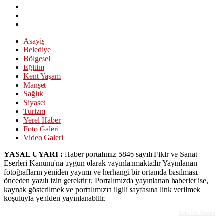
Asayiş
Belediye
Bölgesel
Eğitim
Kent Yaşam
Manşet
Sağlık
Siyaset
Turizm
Yerel Haber
Foto Galeri
Video Galeri
YASAL UYARI :
Haber portalımız 5846 sayılı Fikir ve Sanat
Eserleri Kanunu'na uygun olarak yayınlanmaktadır Yayınlanan
fotoğrafların yeniden yayımı ve herhangi bir ortamda basılması,
önceden yazılı izin gerektirir. Portalımızda yayınlanan haberler ise,
kaynak gösterilmek ve portalımızın ilgili sayfasına link verilmek
koşuluyla yeniden yayınlanabilir.
Bolu Web Tasarım