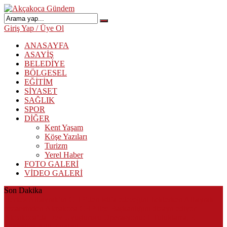
Giriş Yap / Üye Ol
ANASAYFA
ASAYİŞ
BELEDİYE
BÖLGESEL
EĞİTİM
SİYASET
SAĞLIK
SPOR
DİĞER
Kent Yaşam
Köşe Yazıları
Turizm
Yerel Haber
FOTO GALERİ
VİDEO GALERİ
Son Dakika
Herkes Albayrak’ın CHP’den istifa edeceğini beklerken Albayrak
cezaevinden Akçakoca CHP ilçe Başkanlığını dizayn ediyor
Akçakoca’da Dev Uyuşturucu Operasyonu: 1 Tutuklama, 3
Şüpheliye Adli Kontrol