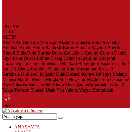
AKÇAKOCA’DA İŞ DÜNYASININ KALBİ KALE KOYU
LANSMANINDA ATTI
Saklı Koy Otel’de Yoğunluk: Misafirler Yer Bulmakta Zorlandı
SAHİLLERDE TEMİZLİK ALARMI!
DOLAR
EURO
ALTIN
Adana
Adıyaman
Afyon
Ağrı
Aksaray
Amasya
Ankara
Antalya
Ardahan
Artvin
Aydın
Balıkesir
Bartın
Batman
Bayburt
Bilecik
Bingöl
Bitlis
Bolu
Burdur
Bursa
Çanakkale
Çankırı
Çorum
Denizli
Diyarbakır
Düzce
Edirne
Elazığ
Erzincan
Erzurum
Eskişehir
Gaziantep
Giresun
Gümüşhane
Hakkari
Hatay
Iğdır
Isparta
İstanbul
İzmir
K.Maraş
Karabük
Karaman
Kars
Kastamonu
Kayseri
Kırıkkale
Kırklareli
Kırşehir
Kilis
Kocaeli
Konya
Kütahya
Malatya
Manisa
Mardin
Mersin
Muğla
Muş
Nevşehir
Niğde
Ordu
Osmaniye
Rize
Sakarya
Samsun
Siirt
Sinop
Sivas
Şanlıurfa
Şırnak
Tekirdağ
Tokat
Trabzon
Tunceli
Uşak
Van
Yalova
Yozgat
Zonguldak
Düzce
°C
ANASAYFA