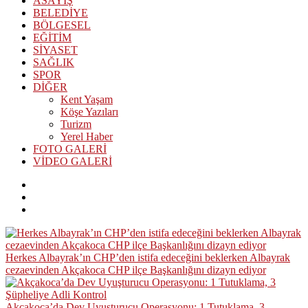
ASAYİŞ
BELEDİYE
BÖLGESEL
EĞİTİM
SİYASET
SAĞLIK
SPOR
DİĞER
Kent Yaşam
Köşe Yazıları
Turizm
Yerel Haber
FOTO GALERİ
VİDEO GALERİ
Herkes Albayrak’ın CHP’den istifa edeceğini beklerken Albayrak
cezaevinden Akçakoca CHP ilçe Başkanlığını dizayn ediyor
Akçakoca’da Dev Uyuşturucu Operasyonu: 1 Tutuklama, 3