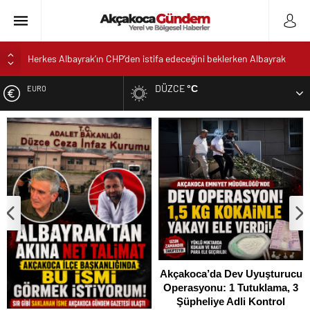
Herkes Albayrak’ın CHP’den istifa edeceğini beklerken Albayrak
cezaevinden Akçakoca CHP ilçe Başkanlığını dizayn ediyor
DÜZCE
°C
EURO
Akçakoca’da Dev Uyuşturucu Operasyonu: 1 Tutuklama, 3
Şüpheliye Adli Kontrol
ALTIN
AKÇAKOCA’DA İŞ DÜNYASININ KALBİ KALE KOYU
LANSMANINDA ATTI
DOLAR
Saklı Koy Otel’de Yoğunluk: Misafirler Yer Bulmakta Zorlandı
SAHİLLERDE TEMİZLİK ALARMI!
Akçakoca’da Dev Uyuşturucu
Operasyonu: 1 Tutuklama, 3
Şüpheliye Adli Kontrol