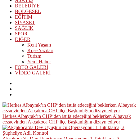
ASAYİŞ
BELEDİYE
BÖLGESEL
EĞİTİM
SİYASET
SAĞLIK
SPOR
DİĞER
Kent Yaşam
Köşe Yazıları
Turizm
Yerel Haber
FOTO GALERİ
VİDEO GALERİ
Herkes Albayrak’ın CHP’den istifa edeceğini beklerken Albayrak
cezaevinden Akçakoca CHP ilçe Başkanlığını dizayn ediyor
Akçakoca’da Dev Uyuşturucu Operasyonu: 1 Tutuklama, 3