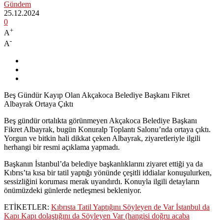
Gündem
25.12.2024
0
+
A
-
A
Beş Gündür Kayıp Olan Akçakoca Belediye Başkanı Fikret
Albayrak Ortaya Çıktı
Beş gündür ortalıkta görünmeyen Akçakoca Belediye Başkanı
Fikret Albayrak, bugün Konuralp Toplantı Salonu’nda ortaya çıktı.
Yorgun ve bitkin hali dikkat çeken Albayrak, ziyaretleriyle ilgili
herhangi bir resmi açıklama yapmadı.
Başkanın İstanbul’da belediye başkanlıklarını ziyaret ettiği ya da
Kıbrıs’ta kısa bir tatil yaptığı yönünde çeşitli iddialar konuşulurken,
sessizliğini koruması merak uyandırdı. Konuyla ilgili detayların
önümüzdeki günlerde netleşmesi bekleniyor.
ETİKETLER:
Kıbrısta Tatil Yaptığını Söyleyen de Var İstanbul da
Kapı Kapı dolaştığını da Söyleyen Var (hangisi doğru acaba