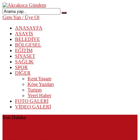
Giriş Yap / Üye Ol
ANASAYFA
ASAYİŞ
BELEDİYE
BÖLGESEL
EĞİTİM
SİYASET
SAĞLIK
SPOR
DİĞER
Kent Yaşam
Köşe Yazıları
Turizm
Yerel Haber
FOTO GALERİ
VİDEO GALERİ
Son Dakika
Herkes Albayrak’ın CHP’den istifa edeceğini beklerken Albayrak
cezaevinden Akçakoca CHP ilçe Başkanlığını dizayn ediyor
Akçakoca’da Dev Uyuşturucu Operasyonu: 1 Tutuklama, 3
Şüpheliye Adli Kontrol