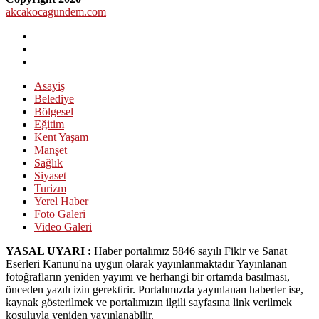
akcakocagundem.com
Asayiş
Belediye
Bölgesel
Eğitim
Kent Yaşam
Manşet
Sağlık
Siyaset
Turizm
Yerel Haber
Foto Galeri
Video Galeri
YASAL UYARI :
Haber portalımız 5846 sayılı Fikir ve Sanat
Eserleri Kanunu'na uygun olarak yayınlanmaktadır Yayınlanan
fotoğrafların yeniden yayımı ve herhangi bir ortamda basılması,
önceden yazılı izin gerektirir. Portalımızda yayınlanan haberler ise,
kaynak gösterilmek ve portalımızın ilgili sayfasına link verilmek
koşuluyla yeniden yayınlanabilir.