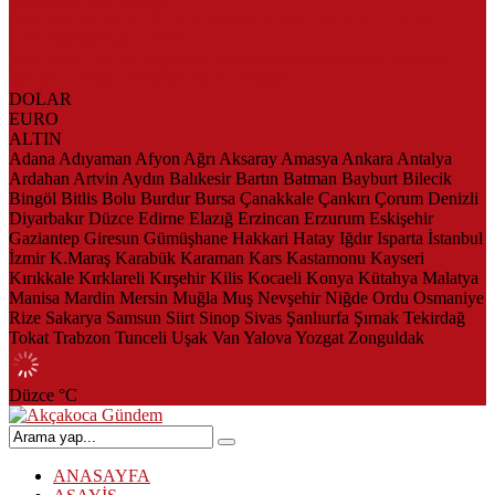
AKÇAKOCA’DA İŞ DÜNYASININ KALBİ KALE KOYU
LANSMANINDA ATTI
Saklı Koy Otel’de Yoğunluk: Misafirler Yer Bulmakta Zorlandı
SAHİLLERDE TEMİZLİK ALARMI!
DOLAR
EURO
ALTIN
Adana
Adıyaman
Afyon
Ağrı
Aksaray
Amasya
Ankara
Antalya
Ardahan
Artvin
Aydın
Balıkesir
Bartın
Batman
Bayburt
Bilecik
Bingöl
Bitlis
Bolu
Burdur
Bursa
Çanakkale
Çankırı
Çorum
Denizli
Diyarbakır
Düzce
Edirne
Elazığ
Erzincan
Erzurum
Eskişehir
Gaziantep
Giresun
Gümüşhane
Hakkari
Hatay
Iğdır
Isparta
İstanbul
İzmir
K.Maraş
Karabük
Karaman
Kars
Kastamonu
Kayseri
Kırıkkale
Kırklareli
Kırşehir
Kilis
Kocaeli
Konya
Kütahya
Malatya
Manisa
Mardin
Mersin
Muğla
Muş
Nevşehir
Niğde
Ordu
Osmaniye
Rize
Sakarya
Samsun
Siirt
Sinop
Sivas
Şanlıurfa
Şırnak
Tekirdağ
Tokat
Trabzon
Tunceli
Uşak
Van
Yalova
Yozgat
Zonguldak
Düzce
°C
ANASAYFA