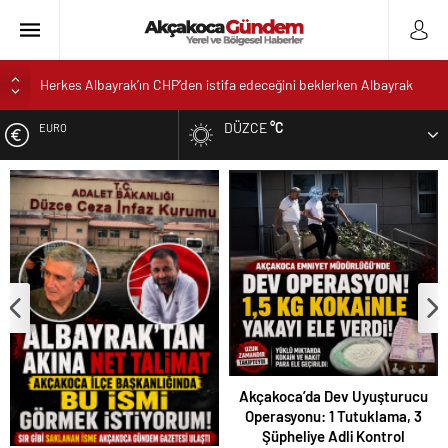
Herkes Albayrak’ın CHP’den istifa edeceğini beklerken Albayrak
cezaevinden Akçakoca CHP ilçe Başkanlığını dizayn ediyor
DÜZCE
°C
EURO
Akçakoca’da Dev Uyuşturucu Operasyonu: 1 Tutuklama, 3
Şüpheliye Adli Kontrol
ALTIN
AKÇAKOCA’DA İŞ DÜNYASININ KALBİ KALE KOYU
LANSMANINDA ATTI
DOLAR
Saklı Koy Otel’de Yoğunluk: Misafirler Yer Bulmakta Zorlandı
SAHİLLERDE TEMİZLİK ALARMI!
Akçakoca’da Dev Uyuşturucu
Operasyonu: 1 Tutuklama, 3
Şüpheliye Adli Kontrol