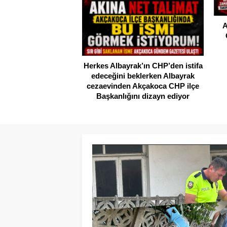
A
Herkes Albayrak’ın CHP’den istifa
edeceğini beklerken Albayrak
cezaevinden Akçakoca CHP ilçe
Başkanlığını dizayn ediyor