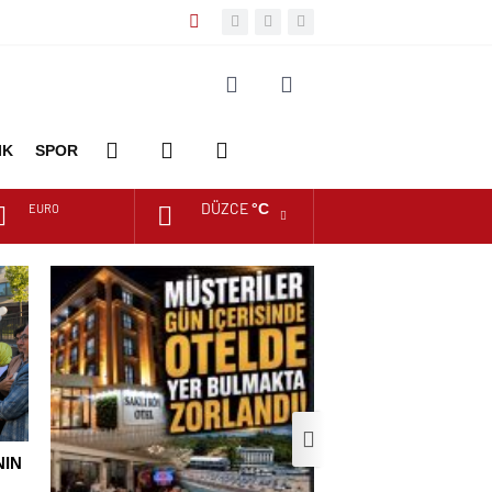
IK
SPOR
DÜZCE
°C
EURO
DİĞER
FOTO
VİDEO
ALTIN
GALERİ
GALERİ
DOLAR
NIN