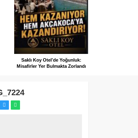
SAHİLLERDE TEMİZ
Saklı Koy Otel’de Yoğunluk:
Misafirler Yer Bulmakta Zorlandı
G_7224