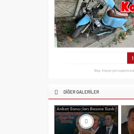
1
Bilgi: Klavye yön tuşlarını ku
DİĞER GALERİLER