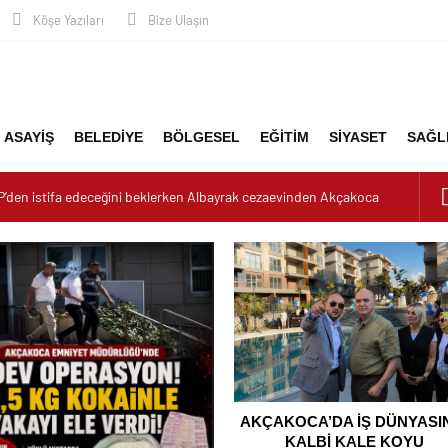
Köşe Yazıları
Bize Ulaşın
ASAYİŞ
BELEDİYE
BÖLGESEL
EĞİTİM
SİYASET
SAĞL
P’den istifa edeceğini beklerken Albayrak cezaevinden Akçakoca
dizayn ediyor
urucu Operasyonu: 1 Tutuklama, 3 Şüpheliye Adli Kontrol
YASININ KALBİ KALE KOYU LANSMANINDA ATTI
nluk: Misafirler Yer Bulmakta Zorlandı
K ALARMI!
AKÇAKOCA’DA İŞ DÜNYASI
KALBİ KALE KOYU