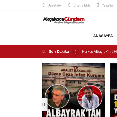
Gazeteler
Sitene Ekle
Yazarlar
ANASAYFA
Herkes Albayrak’ın CH
CHP ilçe Başkanlığını 
Son Dakika
Akçakoca’da Dev Uyuşt
AKÇAKOCA’DA İŞ DÜN
Saklı Koy Otel’de Yoğu
SAHİLLERDE TEMİZLİ