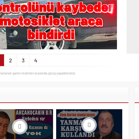
2
3
4
llanarak galeri resimleri arasında geçiş yapabilirsiniz.