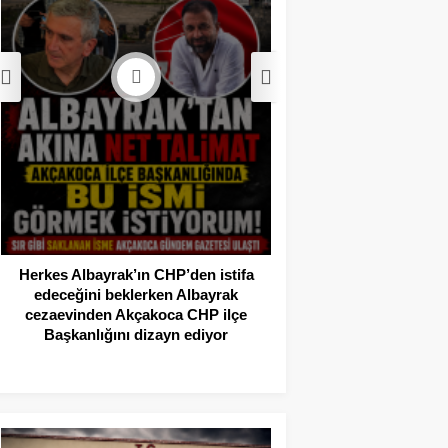
Akçakoca’da Dev
Operasyonu: 1 Tutukl
Adli Kont
Herkes Albayrak’ın CHP’den istifa
edeceğini beklerken Albayrak
cezaevinden Akçakoca CHP ilçe
Başkanlığını dizayn ediyor