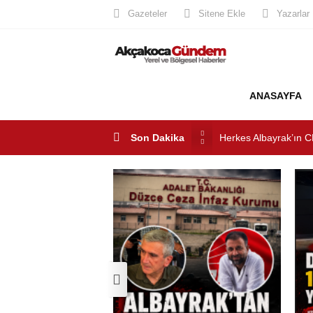
Gazeteler
Sitene Ekle
Yazarlar
ANASAYFA
Herkes Albayrak’ın C
Akçakoca CHP ilçe Ba
Son Dakika
Akçakoca’da Dev Uyu
AKÇAKOCA’DA İŞ D
Saklı Koy Otel’de Yoğ
SAHİLLERDE TEMİZ