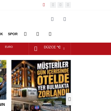
IK
SPOR
DÜZCE
°C
EURO
DİĞER
FOTO
VİDEO
ALTIN
GALERİ
GALERİ
DOLAR
NIN