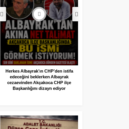
Akçakoca’da Dev
Operasyonu: 1 Tutukl
Adli Kont
Herkes Albayrak’ın CHP’den istifa
edeceğini beklerken Albayrak
cezaevinden Akçakoca CHP ilçe
Başkanlığını dizayn ediyor