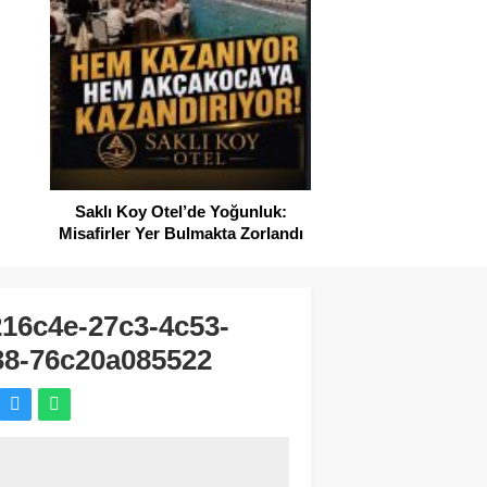
SAHİLLERDE TEMİZ
Saklı Koy Otel’de Yoğunluk:
Misafirler Yer Bulmakta Zorlandı
16c4e-27c3-4c53-
38-76c20a085522