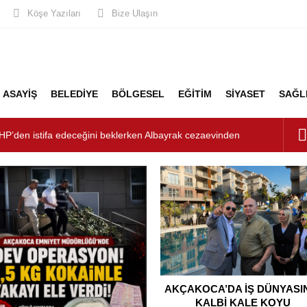
Köşe Yazıları
Bize Ulaşın
ASAYİŞ
BELEDİYE
BÖLGESEL
EĞİTİM
SİYASET
SAĞL
HP’den istifa edeceğini beklerken Albayrak cezaevinden
şkanlığını dizayn ediyor
şturucu Operasyonu: 1 Tutuklama, 3 Şüpheliye Adli Kontrol
ÜNYASININ KALBİ KALE KOYU LANSMANINDA ATTI
unluk: Misafirler Yer Bulmakta Zorlandı
LİK ALARMI!
AKÇAKOCA’DA İŞ DÜNYASI
KALBİ KALE KOYU