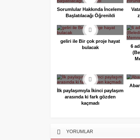
Sorumlular Hakkında İnceleme
Vat
Başlatılacağı Öğrenildi
geliri ile Bir çok proje hayat
6 ad
bulacak
(Be
M
Aban
İlk paylaşımıyla İkinci paylaşım
arasında ki fark gözden
kaçmadı
YORUMLAR