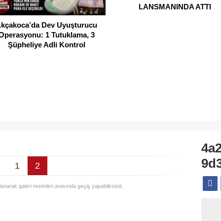
LANSMANINDA ATTI
kçakoca’da Dev Uyuşturucu
Operasyonu: 1 Tutuklama, 3
Şüpheliye Adli Kontrol
4a2
9d
1
2
llanarak galeri resimleri arasında geçiş yapabilirsiniz.