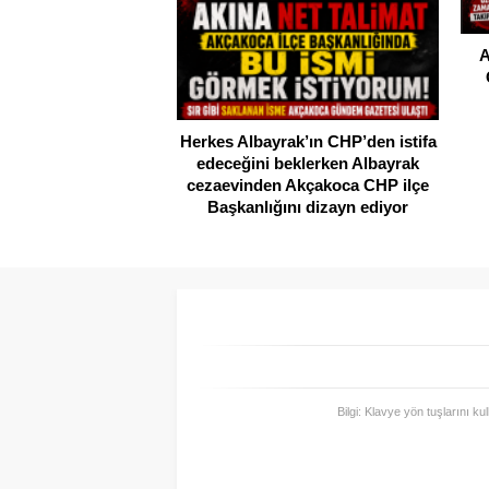
A
Herkes Albayrak’ın CHP’den istifa
edeceğini beklerken Albayrak
cezaevinden Akçakoca CHP ilçe
Başkanlığını dizayn ediyor
Bilgi: Klavye yön tuşlarını ku