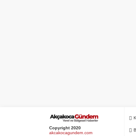
K
Copyright 2020
B
akcakocagundem.com