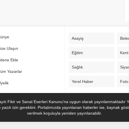
ünye
Asayiş
Bele
ize Ulaşın
Eğitim
Kent
itene Ekle
Sağlık
Siya
üm Yazarlar
Yerel Haber
Foto
yelik
yılı Fikir ve Sanat Eserleri Kanunu'na uygun olarak yayınlanmaktadır Y
zılı izin gerektirir. Portalımızda yayınlanan haberler ise, kaynak göster
verilmek koşuluyla yeniden yayınlanabilir.