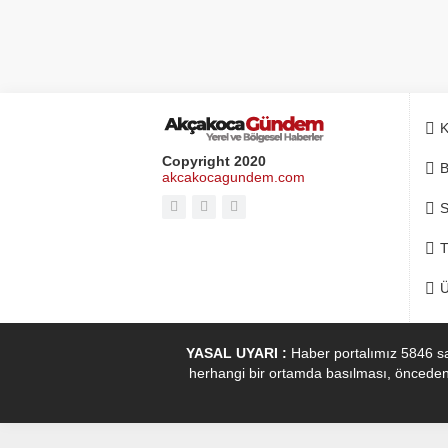
K
Copyright 2020
B
akcakocagundem.com
S
T
Ü
YASAL UYARI :
Haber portalımız 5846 sa
herhangi bir ortamda basılması, önceden ya