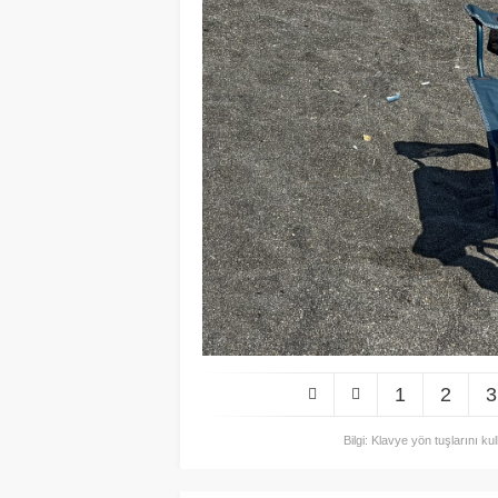
1
2
3
Bilgi: Klavye yön tuşlarını ku