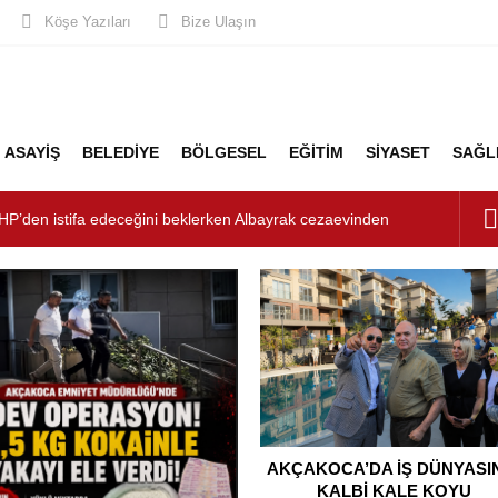
Köşe Yazıları
Bize Ulaşın
ASAYİŞ
BELEDİYE
BÖLGESEL
EĞİTİM
SİYASET
SAĞL
şturucu Operasyonu: 1 Tutuklama, 3 Şüpheliye Adli Kontrol
ÜNYASININ KALBİ KALE KOYU LANSMANINDA ATTI
unluk: Misafirler Yer Bulmakta Zorlandı
LİK ALARMI!
HP’den istifa edeceğini beklerken Albayrak cezaevinden
şkanlığını dizayn ediyor
AKÇAKOCA’DA İŞ DÜNYASI
KALBİ KALE KOYU