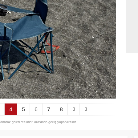
4
5
6
7
8
llanarak galeri resimleri arasında geçiş yapabilirsiniz.