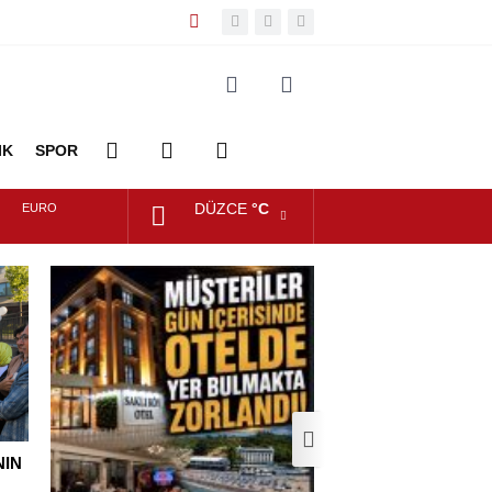
IK
SPOR
DÜZCE
°C
EURO
DİĞER
FOTO
VİDEO
ALTIN
GALERİ
GALERİ
DOLAR
NIN