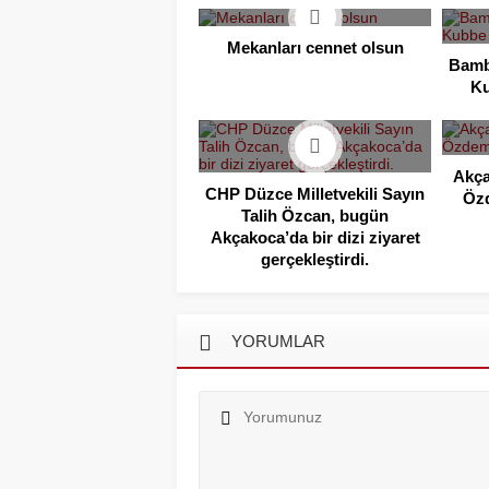
Mekanları cennet olsun
Bamb
Ku
Akça
CHP Düzce Milletvekili Sayın
Özd
Talih Özcan, bugün
Akçakoca’da bir dizi ziyaret
gerçekleştirdi.
YORUMLAR