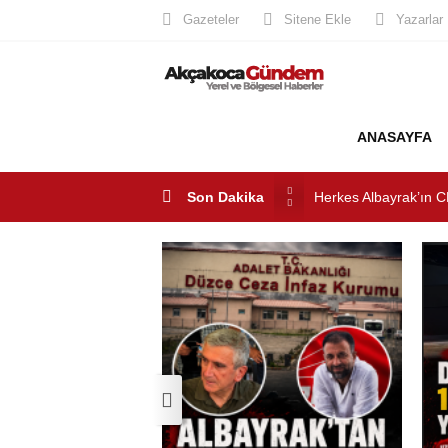
Gazeteler
Sitene Ekle
Yazarlar
ANASAYFA
Son Dakika
Akçakoca’da Dev Uyu
AKÇAKOCA’DA İŞ D
Saklı Koy Otel’de Yoğ
SAHİLLERDE TEMİZ
Herkes Albayrak’ın C
Akçakoca CHP ilçe Ba