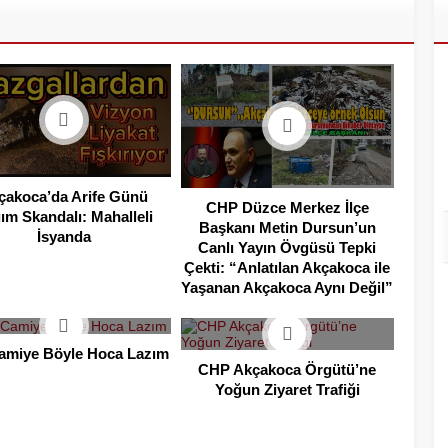
çakoca’da Arife Günü
CHP Düzce Merkez İlçe
ım Skandalı: Mahalleli
Başkanı Metin Dursun’un
İsyanda
Canlı Yayın Övgüsü Tepki
Çekti: “Anlatılan Akçakoca ile
Yaşanan Akçakoca Aynı Değil”
amiye Böyle Hoca Lazım
CHP Akçakoca Örgütü’ne
Yoğun Ziyaret Trafiği