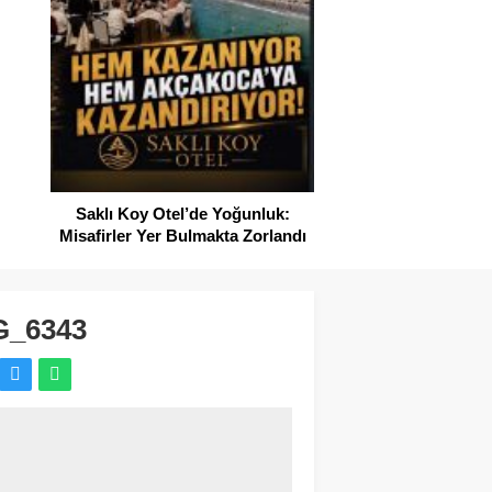
SAHİLLERDE TEMİZ
Saklı Koy Otel’de Yoğunluk:
Misafirler Yer Bulmakta Zorlandı
G_6343