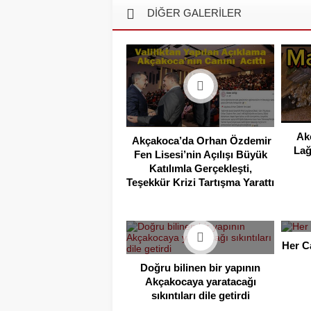
DİĞER GALERİLER
Ak
Akçakoca’da Orhan Özdemir
Lağ
Fen Lisesi’nin Açılışı Büyük
Katılımla Gerçekleşti,
Teşekkür Krizi Tartışma Yarattı
Her C
Doğru bilinen bir yapının
Akçakocaya yaratacağı
sıkıntıları dile getirdi