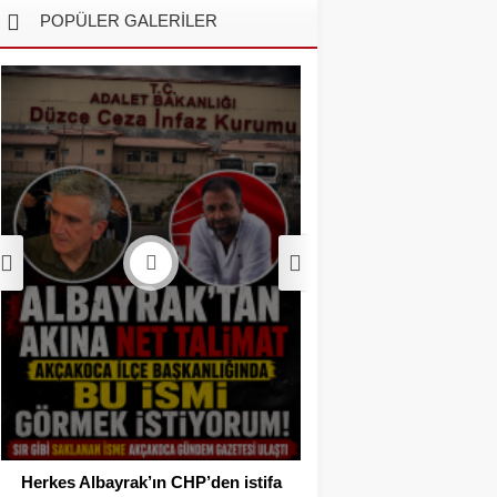
POPÜLER GALERİLER
Akçakoca’da Dev
Operasyonu: 1 Tutukl
Adli Kont
Herkes Albayrak’ın CHP’den istifa