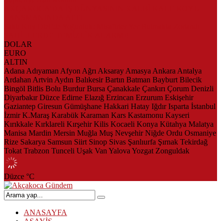
AKÇAKOCA’DA İŞ DÜNYASININ KALBİ KALE KOYU
LANSMANINDA ATTI
Saklı Koy Otel’de Yoğunluk: Misafirler Yer Bulmakta Zorlandı
SAHİLLERDE TEMİZLİK ALARMI!
DOLAR
EURO
ALTIN
Adana
Adıyaman
Afyon
Ağrı
Aksaray
Amasya
Ankara
Antalya
Ardahan
Artvin
Aydın
Balıkesir
Bartın
Batman
Bayburt
Bilecik
Bingöl
Bitlis
Bolu
Burdur
Bursa
Çanakkale
Çankırı
Çorum
Denizli
Diyarbakır
Düzce
Edirne
Elazığ
Erzincan
Erzurum
Eskişehir
Gaziantep
Giresun
Gümüşhane
Hakkari
Hatay
Iğdır
Isparta
İstanbul
İzmir
K.Maraş
Karabük
Karaman
Kars
Kastamonu
Kayseri
Kırıkkale
Kırklareli
Kırşehir
Kilis
Kocaeli
Konya
Kütahya
Malatya
Manisa
Mardin
Mersin
Muğla
Muş
Nevşehir
Niğde
Ordu
Osmaniye
Rize
Sakarya
Samsun
Siirt
Sinop
Sivas
Şanlıurfa
Şırnak
Tekirdağ
Tokat
Trabzon
Tunceli
Uşak
Van
Yalova
Yozgat
Zonguldak
Düzce
°C
ANASAYFA