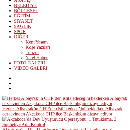
ASAYİŞ
BELEDİYE
BÖLGESEL
EĞİTİM
SİYASET
SAĞLIK
SPOR
DİĞER
Kent Yaşam
Köşe Yazıları
Turizm
Yerel Haber
FOTO GALERİ
VİDEO GALERİ
Herkes Albayrak’ın CHP’den istifa edeceğini beklerken Albayrak
cezaevinden Akçakoca CHP ilçe Başkanlığını dizayn ediyor
Akçakoca’da Dev Uyuşturucu Operasyonu: 1 Tutuklama, 3