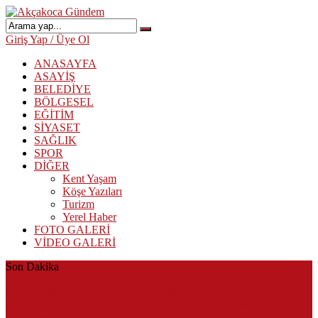
Giriş Yap / Üye Ol
ANASAYFA
ASAYİŞ
BELEDİYE
BÖLGESEL
EĞİTİM
SİYASET
SAĞLIK
SPOR
DİĞER
Kent Yaşam
Köşe Yazıları
Turizm
Yerel Haber
FOTO GALERİ
VİDEO GALERİ
Son Dakika
Herkes Albayrak’ın CHP’den istifa edeceğini beklerken Albayrak
cezaevinden Akçakoca CHP ilçe Başkanlığını dizayn ediyor
Akçakoca’da Dev Uyuşturucu Operasyonu: 1 Tutuklama, 3
Şüpheliye Adli Kontrol