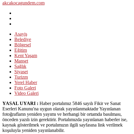
akcakocagundem.com
Asayiş
Belediye
Bölgesel
Eğitim
Kent Yaşam
Manşet
Sağlık
Siyaset
Turizm
Yerel Haber
Foto Galeri
Video Galeri
YASAL UYARI :
Haber portalımız 5846 sayılı Fikir ve Sanat
Eserleri Kanunu'na uygun olarak yayınlanmaktadır Yayınlanan
fotoğrafların yeniden yayımı ve herhangi bir ortamda basılması,
önceden yazılı izin gerektirir. Portalımızda yayınlanan haberler ise,
kaynak gösterilmek ve portalımızın ilgili sayfasına link verilmek
koşuluyla yeniden yayınlanabilir.