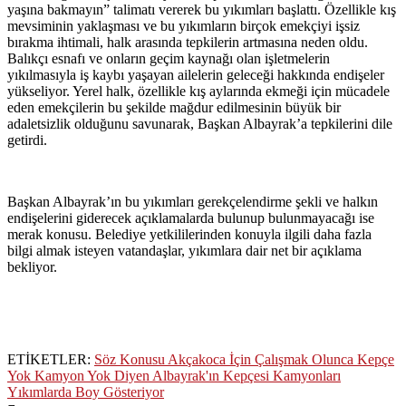
yaşına bakmayın” talimatı vererek bu yıkımları başlattı. Özellikle kış
mevsiminin yaklaşması ve bu yıkımların birçok emekçiyi işsiz
bırakma ihtimali, halk arasında tepkilerin artmasına neden oldu.
Balıkçı esnafı ve onların geçim kaynağı olan işletmelerin
yıkılmasıyla iş kaybı yaşayan ailelerin geleceği hakkında endişeler
yükseliyor. Yerel halk, özellikle kış aylarında ekmeği için mücadele
eden emekçilerin bu şekilde mağdur edilmesinin büyük bir
adaletsizlik olduğunu savunarak, Başkan Albayrak’a tepkilerini dile
getirdi.
Başkan Albayrak’ın bu yıkımları gerekçelendirme şekli ve halkın
endişelerini giderecek açıklamalarda bulunup bulunmayacağı ise
merak konusu. Belediye yetkililerinden konuyla ilgili daha fazla
bilgi almak isteyen vatandaşlar, yıkımlara dair net bir açıklama
bekliyor.
ETİKETLER:
Söz Konusu Akçakoca İçin Çalışmak Olunca Kepçe
Yok Kamyon Yok Diyen Albayrak'ın Kepçesi Kamyonları
Yıkımlarda Boy Gösteriyor