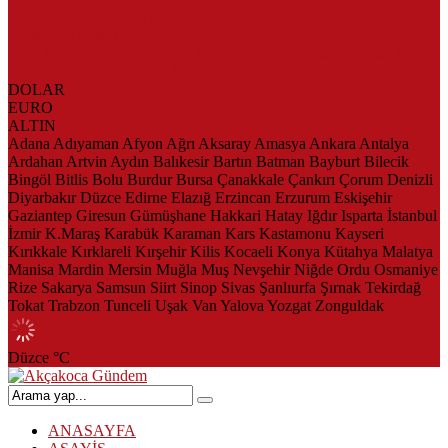
AKÇAKOCA’DA İŞ DÜNYASININ KALBİ KALE KOYU
LANSMANINDA ATTI
Saklı Koy Otel’de Yoğunluk: Misafirler Yer Bulmakta Zorlandı
SAHİLLERDE TEMİZLİK ALARMI!
DOLAR
EURO
ALTIN
Adana
Adıyaman
Afyon
Ağrı
Aksaray
Amasya
Ankara
Antalya
Ardahan
Artvin
Aydın
Balıkesir
Bartın
Batman
Bayburt
Bilecik
Bingöl
Bitlis
Bolu
Burdur
Bursa
Çanakkale
Çankırı
Çorum
Denizli
Diyarbakır
Düzce
Edirne
Elazığ
Erzincan
Erzurum
Eskişehir
Gaziantep
Giresun
Gümüşhane
Hakkari
Hatay
Iğdır
Isparta
İstanbul
İzmir
K.Maraş
Karabük
Karaman
Kars
Kastamonu
Kayseri
Kırıkkale
Kırklareli
Kırşehir
Kilis
Kocaeli
Konya
Kütahya
Malatya
Manisa
Mardin
Mersin
Muğla
Muş
Nevşehir
Niğde
Ordu
Osmaniye
Rize
Sakarya
Samsun
Siirt
Sinop
Sivas
Şanlıurfa
Şırnak
Tekirdağ
Tokat
Trabzon
Tunceli
Uşak
Van
Yalova
Yozgat
Zonguldak
Düzce
°C
ANASAYFA