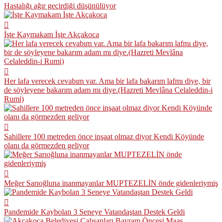
Hastalığı ağır geçirdiği düşünülüyor
İşte Kaymakam İşte Akçakoca
Her lafa verecek cevabım var. Ama bir lafa bakarım lafmı diye, bir
de söyleyene bakarım adam mı diye.(Hazreti Mevlâna Celaleddin-i
Rumi)
Sahillere 100 metreden önce inşaat olmaz diyor Kendi Köyünde
olanı da görmezden geliyor
Meğer Sarıoğluna inanmayanlar MUPTEZELİN önde gidenleriymiş
Pandemide Kaybolan 3 Seneye Vatandaştan Destek Geldi