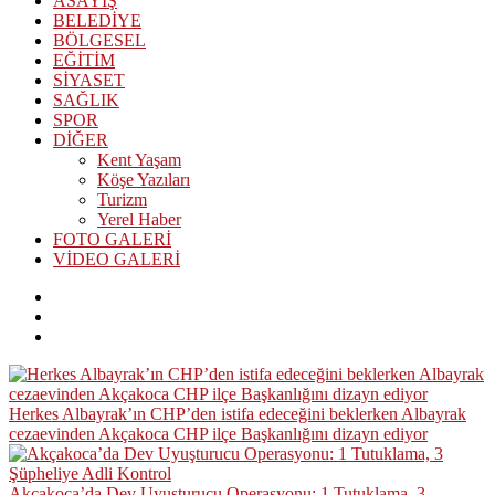
ASAYİŞ
BELEDİYE
BÖLGESEL
EĞİTİM
SİYASET
SAĞLIK
SPOR
DİĞER
Kent Yaşam
Köşe Yazıları
Turizm
Yerel Haber
FOTO GALERİ
VİDEO GALERİ
Herkes Albayrak’ın CHP’den istifa edeceğini beklerken Albayrak
cezaevinden Akçakoca CHP ilçe Başkanlığını dizayn ediyor
Akçakoca’da Dev Uyuşturucu Operasyonu: 1 Tutuklama, 3