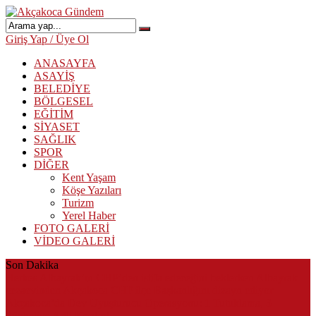
Giriş Yap / Üye Ol
ANASAYFA
ASAYİŞ
BELEDİYE
BÖLGESEL
EĞİTİM
SİYASET
SAĞLIK
SPOR
DİĞER
Kent Yaşam
Köşe Yazıları
Turizm
Yerel Haber
FOTO GALERİ
VİDEO GALERİ
Son Dakika
Herkes Albayrak’ın CHP’den istifa edeceğini beklerken Albayrak
cezaevinden Akçakoca CHP ilçe Başkanlığını dizayn ediyor
Akçakoca’da Dev Uyuşturucu Operasyonu: 1 Tutuklama, 3
Şüpheliye Adli Kontrol