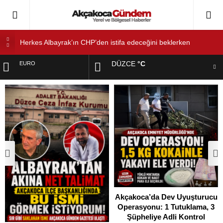
Herkes Albayrak’ın CHP’den istifa edeceğini beklerken
Albayrak cezaevinden Akçakoca CHP ilçe Başkanlığını dizayn
ediyor
DÜZCE
°C
EURO
Akçakoca’da Dev Uyuşturucu Operasyonu: 1 Tutuklama, 3
Şüpheliye Adli Kontrol
ALTIN
AKÇAKOCA’DA İŞ DÜNYASININ KALBİ KALE KOYU
LANSMANINDA ATTI
DOLAR
Saklı Koy Otel’de Yoğunluk: Misafirler Yer Bulmakta Zorlandı
SAHİLLERDE TEMİZLİK ALARMI!
Akçakoca’da Dev Uyuşturucu
Operasyonu: 1 Tutuklama, 3
Şüpheliye Adli Kontrol