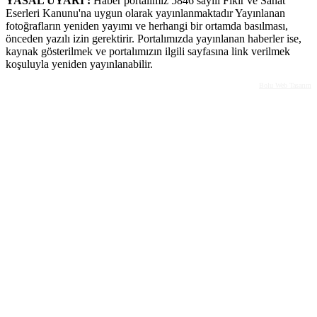
YASAL UYARI :
Haber portalımız 5846 sayılı Fikir ve Sanat
Eserleri Kanunu'na uygun olarak yayınlanmaktadır Yayınlanan
fotoğrafların yeniden yayımı ve herhangi bir ortamda basılması,
önceden yazılı izin gerektirir. Portalımızda yayınlanan haberler ise,
kaynak gösterilmek ve portalımızın ilgili sayfasına link verilmek
koşuluyla yeniden yayınlanabilir.
Bolu Web Tasarım