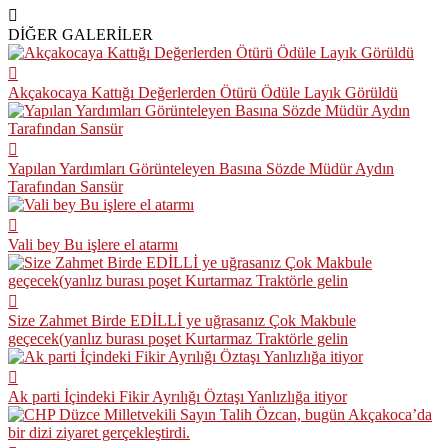
DİĞER GALERİLER
Akçakocaya Kattığı Değerlerden Ötürü Ödüle Layık Görüldü
Yapılan Yardımları Görünteleyen Basına Sözde Müdür Aydın
Tarafından Sansür
Vali bey Bu işlere el atarmı
Size Zahmet Birde EDİLLİ ye uğrasanız Çok Makbule
geçecek(yanlız burası poşet Kurtarmaz Traktörle gelin
Ak parti İçindeki Fikir Ayrılığı Öztaşı Yanlızlığa itiyor