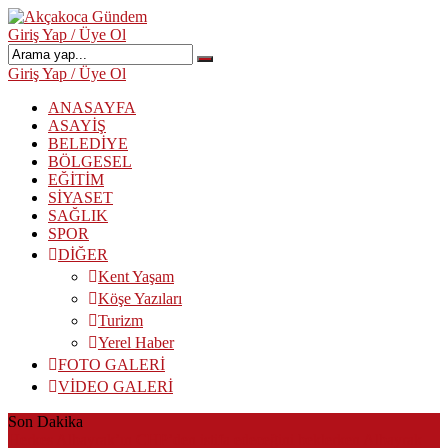
Giriş Yap / Üye Ol
Giriş Yap / Üye Ol
ANASAYFA
ASAYİŞ
BELEDİYE
BÖLGESEL
EĞİTİM
SİYASET
SAĞLIK
SPOR
DİĞER
Kent Yaşam
Köşe Yazıları
Turizm
Yerel Haber
FOTO GALERİ
VİDEO GALERİ
Son Dakika
Akçakoca’da Dev Uyuşturucu Operasyonu: 1 Tutuklama, 3