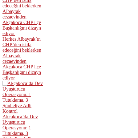
Herkes Albayrak’ın
CHP’den istifa
edeceğini beklerken
Albayrak
cezaevinden
Akçakoca CHP ilçe
Başkanlığını dizayn
ediyor
Akçakoca’da Dev
Uyuşturucu
Operasyonu: 1
Tutuklama, 3