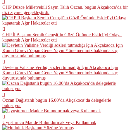
CHP Düzce Milletvekili Sayın Talih Özcan, bugün Akçakoca’da bir
dizi ziyaret gerçekleştirdi.
CHP İl Başkanı Semih Cemşit’in Gözü Önünde Eskici’yi Odaya
kapatarak Ağır Hakaretler etti
Devletin Valisine Verdiği sözleri tutmadığı İçin Akçakaoca İçin
Kamu Görevi Yapan Genel Yayın Yönetmenimiz hakkında suç
duyurusunda bulunmuş
Özcan Dağıstanlı bugün 16.00’da Akçakoca’da delegelerle
buluşuyor
Uyuşturucu Madde Bulundurmak veya Kullanmak