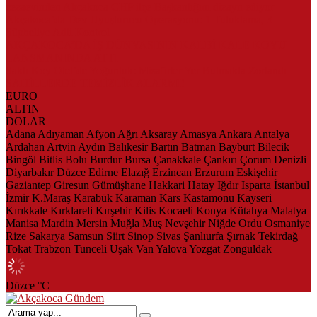
Şüpheliye Adli Kontrol
AKÇAKOCA’DA İŞ DÜNYASININ KALBİ KALE KOYU
LANSMANINDA ATTI
Saklı Koy Otel’de Yoğunluk: Misafirler Yer Bulmakta Zorlandı
SAHİLLERDE TEMİZLİK ALARMI!
Herkes Albayrak’ın CHP’den istifa edeceğini beklerken Albayrak
cezaevinden Akçakoca CHP ilçe Başkanlığını dizayn ediyor
EURO
ALTIN
DOLAR
Adana
Adıyaman
Afyon
Ağrı
Aksaray
Amasya
Ankara
Antalya
Ardahan
Artvin
Aydın
Balıkesir
Bartın
Batman
Bayburt
Bilecik
Bingöl
Bitlis
Bolu
Burdur
Bursa
Çanakkale
Çankırı
Çorum
Denizli
Diyarbakır
Düzce
Edirne
Elazığ
Erzincan
Erzurum
Eskişehir
Gaziantep
Giresun
Gümüşhane
Hakkari
Hatay
Iğdır
Isparta
İstanbul
İzmir
K.Maraş
Karabük
Karaman
Kars
Kastamonu
Kayseri
Kırıkkale
Kırklareli
Kırşehir
Kilis
Kocaeli
Konya
Kütahya
Malatya
Manisa
Mardin
Mersin
Muğla
Muş
Nevşehir
Niğde
Ordu
Osmaniye
Rize
Sakarya
Samsun
Siirt
Sinop
Sivas
Şanlıurfa
Şırnak
Tekirdağ
Tokat
Trabzon
Tunceli
Uşak
Van
Yalova
Yozgat
Zonguldak
Düzce
°C