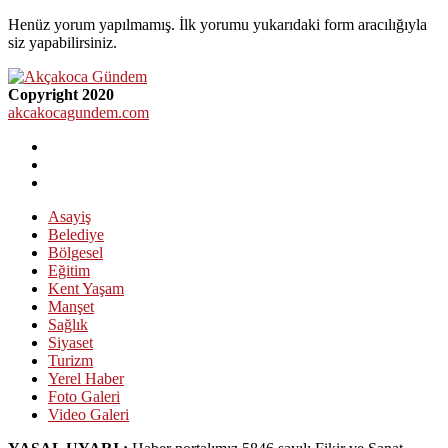
Henüz yorum yapılmamış. İlk yorumu yukarıdaki form aracılığıyla
siz yapabilirsiniz.
Copyright 2020
akcakocagundem.com
Asayiş
Belediye
Bölgesel
Eğitim
Kent Yaşam
Manşet
Sağlık
Siyaset
Turizm
Yerel Haber
Foto Galeri
Video Galeri