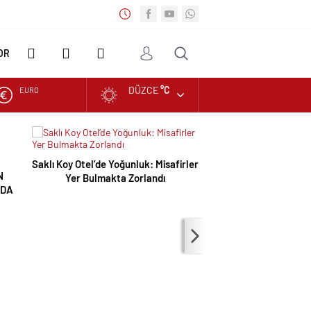
OR
DÜZCE
°C
EURO
DİĞER
FOTO
VİDEO
ALTIN
GALERİ
GALERİ
SAHİLLERDE TEMİZ
DOLAR
Saklı Koy Otel’de Yoğunluk: Misafirler
N
Yer Bulmakta Zorlandı
NDA