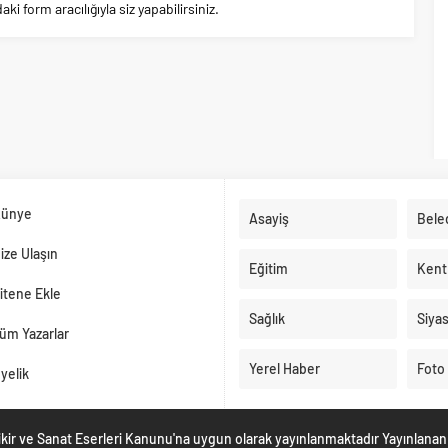
 form aracılığıyla siz yapabilirsiniz.
ünye
Asayiş
Bele
ize Ulaşın
Eğitim
Kent
itene Ekle
Sağlık
Siya
üm Yazarlar
Yerel Haber
Foto 
yelik
Fikir ve Sanat Eserleri Kanunu'na uygun olarak yayınlanmaktadır Yayınlanan