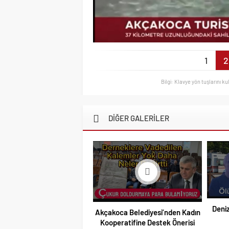
1
2
Bilgi: Klavye yön tuşlarını ku
DİĞER GALERİLER
Deniz
Akçakoca Belediyesi’nden Kadın
Kooperatifine Destek Önerisi