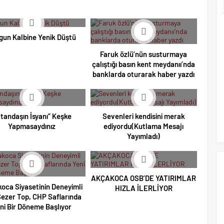
gun Kalbine Yenik Düştü
Faruk özlü’nün susturmaya
çalıştığı basın kent meydanıı’nda
banklarda oturarak haber yazdı
tandaşın İsyanı” Keşke
Sevenleri kendisini merak
Yapmasaydınız
ediyordu(Kutlama Mesajı
Yayımladı)
AKÇAKOCA OSB’DE YATIRIMLAR
oca Siyasetinin Deneyimli
HIZLA İLERLİYOR
Sezer Top, CHP Saflarında
ni Bir Döneme Başlıyor