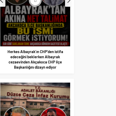
Akçakoca’da Dev 
Operasyonu: 1 Tutukla
Adli Kont
Herkes Albayrak’ın CHP’den istifa
edeceğini beklerken Albayrak
cezaevinden Akçakoca CHP ilçe
Başkanlığını dizayn ediyor