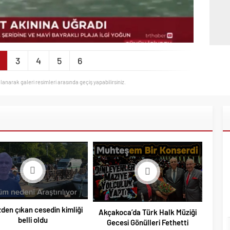
3
4
5
6
llanarak galeri resimleri arasında geçiş yapabilirsiniz.
den çıkan cesedin kimliği
Akçakoca’da Türk Halk Müziği
belli oldu
Gecesi Gönülleri Fethetti