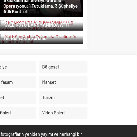
Akçakoca’da Dev Uyuşturucu
Operasyonu: 1 Tutuklama, 3 Şüpheliye
Adli Kontrol
AKÇAKOCA’DA İŞ DÜNYASININ KALBİ
KALE KOYU LANSMANINDA ATTI
Saklı Koy Otel’de Yoğunluk: Misafirler
Yer Bulmakta Zorlandı
diye
Bölgesel
 Yaşam
Manşet
set
Turizm
Galeri
Video Galeri
 fotoğrafların yeniden yayımı ve herhangi bir