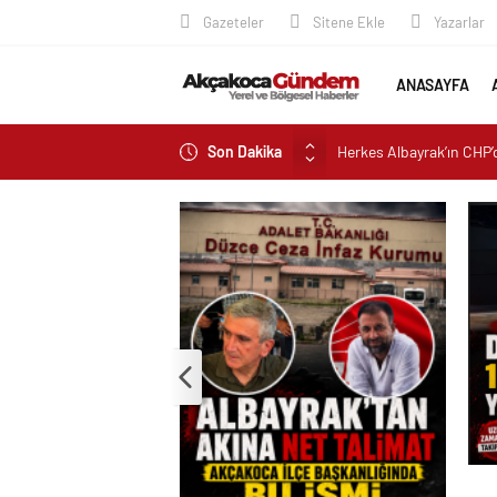
Gazeteler
Sitene Ekle
Yazarlar
ANASAYFA
Herkes Albayrak’ın CHP’
Son Dakika
ilçe Başkanlığını dizayn 
Akçakoca’da Dev Uyuştu
AKÇAKOCA’DA İŞ DÜNY
Saklı Koy Otel’de Yoğunl
SAHİLLERDE TEMİZLİK