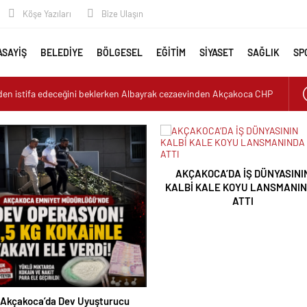
Köşe Yazıları
Bize Ulaşın
ASAYİŞ
BELEDİYE
BÖLGESEL
EĞİTİM
SİYASET
SAĞLIK
SP
den istifa edeceğini beklerken Albayrak cezaevinden Akçakoca CHP
ediyor
rucu Operasyonu: 1 Tutuklama, 3 Şüpheliye Adli Kontrol
ASININ KALBİ KALE KOYU LANSMANINDA ATTI
uk: Misafirler Yer Bulmakta Zorlandı
AKÇAKOCA’DA İŞ DÜNYASINI
 ALARMI!
KALBİ KALE KOYU LANSMANI
ATTI
Akçakoca’da Dev Uyuşturucu