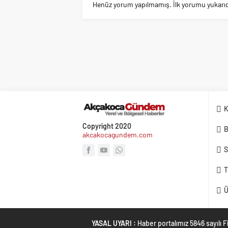
Henüz yorum yapılmamış. İlk yorumu yukarıdaki
K
Copyright 2020
B
akcakocagundem.com
S
T
Ü
YASAL UYARI :
Haber portalımız 5846 sayılı 