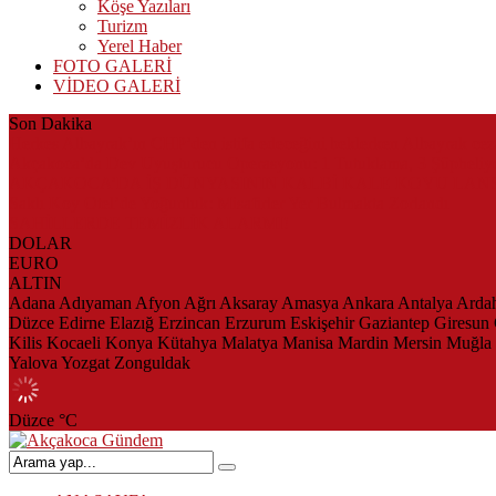
Köşe Yazıları
Turizm
Yerel Haber
FOTO GALERİ
VİDEO GALERİ
Son Dakika
Herkes Albayrak’ın CHP’den istifa edeceğini beklerken Albayrak ce
Akçakoca’da Dev Uyuşturucu Operasyonu: 1 Tutuklama, 3 Şüpheliye
AKÇAKOCA’DA İŞ DÜNYASININ KALBİ KALE KOYU LAN
Saklı Koy Otel’de Yoğunluk: Misafirler Yer Bulmakta Zorlandı
SAHİLLERDE TEMİZLİK ALARMI!
DOLAR
EURO
ALTIN
Adana
Adıyaman
Afyon
Ağrı
Aksaray
Amasya
Ankara
Antalya
Arda
Düzce
Edirne
Elazığ
Erzincan
Erzurum
Eskişehir
Gaziantep
Giresun
Kilis
Kocaeli
Konya
Kütahya
Malatya
Manisa
Mardin
Mersin
Muğla
Yalova
Yozgat
Zonguldak
Düzce
°C