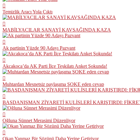
Temizlik Aracı Yola Çıktı
MABİLYACILAR SANAYİ KAVŞAĞINDA KAZA
Ak partinin Yüzde 90 Adayı Pazvant
Akçakoca’da AK Parti İlçe Teşkilatı Anket Şokunda!
Muhtardan Mesnetsiz paylaşıma ŞOKE eden cevap
BAŞDANIŞMAN ZİYARETİ KULİSLERİ KARIŞTIRDI: FİKR
Oğluna Sünnet Merasimi Düzenliyor
Okan Yanmaz Bir Sözünü Daha Yerine Getiriyor