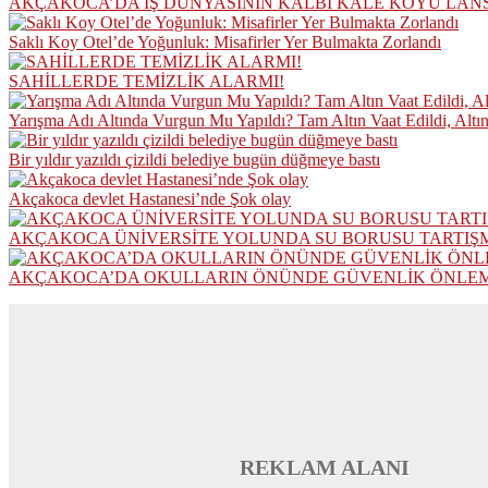
AKÇAKOCA’DA İŞ DÜNYASININ KALBİ KALE KOYU LAN
Saklı Koy Otel’de Yoğunluk: Misafirler Yer Bulmakta Zorlandı
SAHİLLERDE TEMİZLİK ALARMI!
Yarışma Adı Altında Vurgun Mu Yapıldı? Tam Altın Vaat Edildi, Altı
Bir yıldır yazıldı çizildi belediye bugün düğmeye bastı
Akçakoca devlet Hastanesi’nde Şok olay
AKÇAKOCA ÜNİVERSİTE YOLUNDA SU BORUSU TARTIŞ
AKÇAKOCA’DA OKULLARIN ÖNÜNDE GÜVENLİK ÖNLEML
REKLAM ALANI