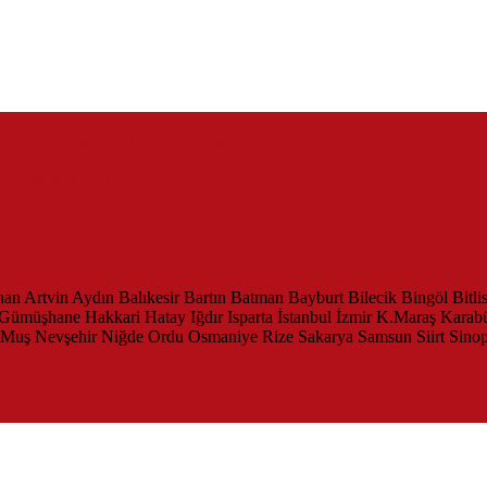
zaevinden Akçakoca CHP ilçe Başkanlığını dizayn ediyor
 Adli Kontrol
SMANINDA ATTI
han
Artvin
Aydın
Balıkesir
Bartın
Batman
Bayburt
Bilecik
Bingöl
Bitli
Gümüşhane
Hakkari
Hatay
Iğdır
Isparta
İstanbul
İzmir
K.Maraş
Karab
Muş
Nevşehir
Niğde
Ordu
Osmaniye
Rize
Sakarya
Samsun
Siirt
Sino