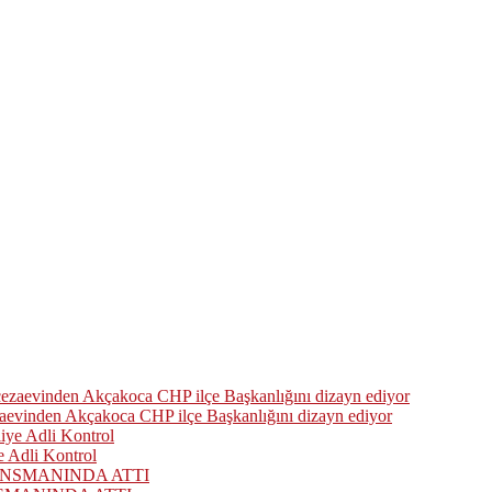
zaevinden Akçakoca CHP ilçe Başkanlığını dizayn ediyor
 Adli Kontrol