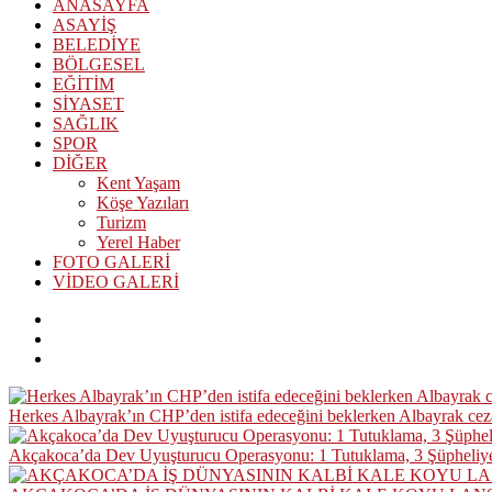
ANASAYFA
ASAYİŞ
BELEDİYE
BÖLGESEL
EĞİTİM
SİYASET
SAĞLIK
SPOR
DİĞER
Kent Yaşam
Köşe Yazıları
Turizm
Yerel Haber
FOTO GALERİ
VİDEO GALERİ
Herkes Albayrak’ın CHP’den istifa edeceğini beklerken Albayrak ce
Akçakoca’da Dev Uyuşturucu Operasyonu: 1 Tutuklama, 3 Şüpheliye