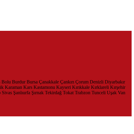
s
Bolu
Burdur
Bursa
Çanakkale
Çankırı
Çorum
Denizli
Diyarbakır
ük
Karaman
Kars
Kastamonu
Kayseri
Kırıkkale
Kırklareli
Kırşehir
p
Sivas
Şanlıurfa
Şırnak
Tekirdağ
Tokat
Trabzon
Tunceli
Uşak
Van