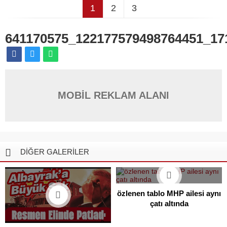
1
2
3
641170575_122177579498764451_17
MOBİL REKLAM ALANI
DİĞER GALERİLER
özlenen tablo MHP ailesi aynı
çatı altında