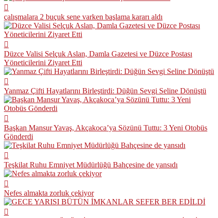
çalışmalara 2 buçuk sene varken başlama kararı aldı
Düzce Valisi Selçuk Aslan, Damla Gazetesi ve Düzce Postası
Yöneticilerini Ziyaret Etti
Yanmaz Çifti Hayatlarını Birleştirdi: Düğün Sevgi Seline Dönüştü
Başkan Mansur Yavaş, Akçakoca’ya Sözünü Tuttu: 3 Yeni Otobüs
Gönderdi
Teşkilat Ruhu Emniyet Müdürlüğü Bahçesine de yansıdı
Nefes almakta zorluk çekiyor