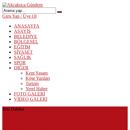
Giriş Yap / Üye Ol
ANASAYFA
ASAYİŞ
BELEDİYE
BÖLGESEL
EĞİTİM
SİYASET
SAĞLIK
SPOR
DİĞER
Kent Yaşam
Köşe Yazıları
Turizm
Yerel Haber
FOTO GALERİ
VİDEO GALERİ
Son Dakika
Herkes Albayrak’ın CHP’den istifa edeceğini beklerken Albayrak
cezaevinden Akçakoca CHP ilçe Başkanlığını dizayn ediyor
Akçakoca’da Dev Uyuşturucu Operasyonu: 1 Tutuklama, 3
Şüpheliye Adli Kontrol