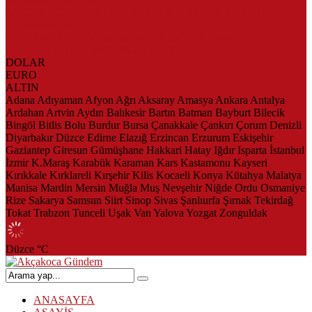
AKÇAKOCA’DA İŞ DÜNYASININ KALBİ KALE KOYU
LANSMANINDA ATTI
Saklı Koy Otel’de Yoğunluk: Misafirler Yer Bulmakta Zorlandı
SAHİLLERDE TEMİZLİK ALARMI!
DOLAR
EURO
ALTIN
Adana
Adıyaman
Afyon
Ağrı
Aksaray
Amasya
Ankara
Antalya
Ardahan
Artvin
Aydın
Balıkesir
Bartın
Batman
Bayburt
Bilecik
Bingöl
Bitlis
Bolu
Burdur
Bursa
Çanakkale
Çankırı
Çorum
Denizli
Diyarbakır
Düzce
Edirne
Elazığ
Erzincan
Erzurum
Eskişehir
Gaziantep
Giresun
Gümüşhane
Hakkari
Hatay
Iğdır
Isparta
İstanbul
İzmir
K.Maraş
Karabük
Karaman
Kars
Kastamonu
Kayseri
Kırıkkale
Kırklareli
Kırşehir
Kilis
Kocaeli
Konya
Kütahya
Malatya
Manisa
Mardin
Mersin
Muğla
Muş
Nevşehir
Niğde
Ordu
Osmaniye
Rize
Sakarya
Samsun
Siirt
Sinop
Sivas
Şanlıurfa
Şırnak
Tekirdağ
Tokat
Trabzon
Tunceli
Uşak
Van
Yalova
Yozgat
Zonguldak
Düzce
°C
ANASAYFA