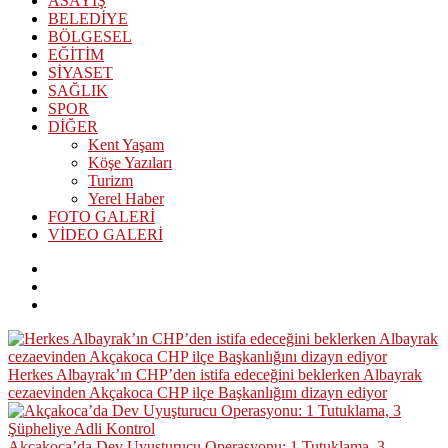
ASAYİŞ
BELEDİYE
BÖLGESEL
EĞİTİM
SİYASET
SAĞLIK
SPOR
DİĞER
Kent Yaşam
Köşe Yazıları
Turizm
Yerel Haber
FOTO GALERİ
VİDEO GALERİ
Herkes Albayrak’ın CHP’den istifa edeceğini beklerken Albayrak
cezaevinden Akçakoca CHP ilçe Başkanlığını dizayn ediyor
Akçakoca’da Dev Uyuşturucu Operasyonu: 1 Tutuklama, 3