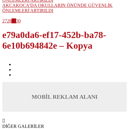
AKÇAKOCA’DA OKULLARIN ÖNÜNDE GÜVENLİK
ÖNLEMLERİ ARTIRILDI
27
28
29
30
e79a0da6-ef17-452b-ba78-
6e10b694842e – Kopya
MOBİL REKLAM ALANI
DİĞER GALERİLER