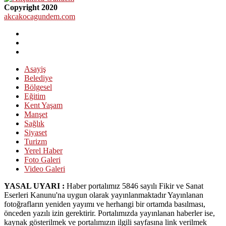
Copyright 2020
akcakocagundem.com
Asayiş
Belediye
Bölgesel
Eğitim
Kent Yaşam
Manşet
Sağlık
Siyaset
Turizm
Yerel Haber
Foto Galeri
Video Galeri
YASAL UYARI :
Haber portalımız 5846 sayılı Fikir ve Sanat
Eserleri Kanunu'na uygun olarak yayınlanmaktadır Yayınlanan
fotoğrafların yeniden yayımı ve herhangi bir ortamda basılması,
önceden yazılı izin gerektirir. Portalımızda yayınlanan haberler ise,
kaynak gösterilmek ve portalımızın ilgili sayfasına link verilmek