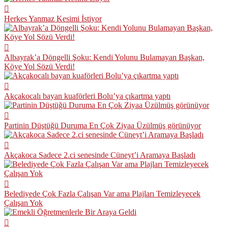
Herkes Yanmaz Kesimi İstiyor
Albayrak’a Döngelli Şoku: Kendi Yolunu Bulamayan Başkan,
Köye Yol Sözü Verdi!
Akçakocalı bayan kuaförleri Bolu’ya çıkartma yaptı
Partinin Düştüğü Duruma En Çok Ziyaa Üzülmüş görünüyor
Akçakoca Sadece 2.ci senesinde Cüneyt’i Aramaya Başladı
Belediyede Çok Fazla Çalışan Var ama Plajları Temizleyecek
Çalışan Yok