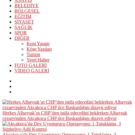
ASAYİŞ
BELEDİYE
BÖLGESEL
EĞİTİM
SİYASET
SAĞLIK
SPOR
DİĞER
Kent Yaşam
Köşe Yazıları
Turizm
Yerel Haber
FOTO GALERİ
VİDEO GALERİ
Herkes Albayrak’ın CHP’den istifa edeceğini beklerken Albayrak
cezaevinden Akçakoca CHP ilçe Başkanlığını dizayn ediyor
Akçakoca’da Dev Uyuşturucu Operasyonu: 1 Tutuklama, 3