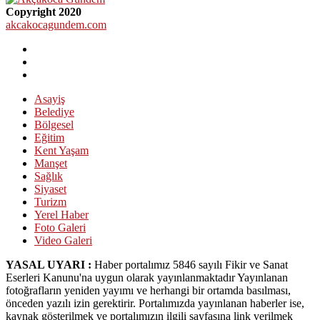
Copyright 2020
akcakocagundem.com
Asayiş
Belediye
Bölgesel
Eğitim
Kent Yaşam
Manşet
Sağlık
Siyaset
Turizm
Yerel Haber
Foto Galeri
Video Galeri
YASAL UYARI :
Haber portalımız 5846 sayılı Fikir ve Sanat
Eserleri Kanunu'na uygun olarak yayınlanmaktadır Yayınlanan
fotoğrafların yeniden yayımı ve herhangi bir ortamda basılması,
önceden yazılı izin gerektirir. Portalımızda yayınlanan haberler ise,
kaynak gösterilmek ve portalımızın ilgili sayfasına link verilmek