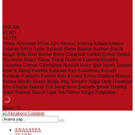
AKÇAKOCA’DA İŞ DÜNYASININ KALBİ KALE KOYU
LANSMANINDA ATTI
Saklı Koy Otel’de Yoğunluk: Misafirler Yer Bulmakta Zorlandı
SAHİLLERDE TEMİZLİK ALARMI!
DOLAR
EURO
ALTIN
Adana
Adıyaman
Afyon
Ağrı
Aksaray
Amasya
Ankara
Antalya
Ardahan
Artvin
Aydın
Balıkesir
Bartın
Batman
Bayburt
Bilecik
Bingöl
Bitlis
Bolu
Burdur
Bursa
Çanakkale
Çankırı
Çorum
Denizli
Diyarbakır
Düzce
Edirne
Elazığ
Erzincan
Erzurum
Eskişehir
Gaziantep
Giresun
Gümüşhane
Hakkari
Hatay
Iğdır
Isparta
İstanbul
İzmir
K.Maraş
Karabük
Karaman
Kars
Kastamonu
Kayseri
Kırıkkale
Kırklareli
Kırşehir
Kilis
Kocaeli
Konya
Kütahya
Malatya
Manisa
Mardin
Mersin
Muğla
Muş
Nevşehir
Niğde
Ordu
Osmaniye
Rize
Sakarya
Samsun
Siirt
Sinop
Sivas
Şanlıurfa
Şırnak
Tekirdağ
Tokat
Trabzon
Tunceli
Uşak
Van
Yalova
Yozgat
Zonguldak
Düzce
°C
ANASAYFA