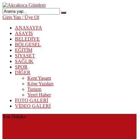
Giriş Yap / Üye Ol
ANASAYFA
ASAYİŞ
BELEDİYE
BÖLGESEL
EĞİTİM
SİYASET
SAĞLIK
SPOR
DİĞER
Kent Yaşam
Köşe Yazıları
Turizm
Yerel Haber
FOTO GALERİ
VİDEO GALERİ
Son Dakika
Herkes Albayrak’ın CHP’den istifa edeceğini beklerken Albayrak
cezaevinden Akçakoca CHP ilçe Başkanlığını dizayn ediyor
Akçakoca’da Dev Uyuşturucu Operasyonu: 1 Tutuklama, 3
Şüpheliye Adli Kontrol