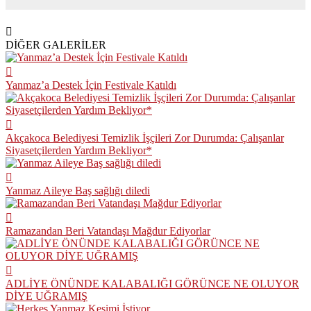
DİĞER GALERİLER
Yanmaz’a Destek İçin Festivale Katıldı
Akçakoca Belediyesi Temizlik İşçileri Zor Durumda: Çalışanlar
Siyasetçilerden Yardım Bekliyor*
Yanmaz Aileye Baş sağlığı diledi
Ramazandan Beri Vatandaşı Mağdur Ediyorlar
ADLİYE ÖNÜNDE KALABALIĞI GÖRÜNCE NE OLUYOR
DİYE UĞRAMIŞ