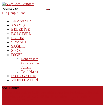
Giriş Yap / Üye Ol
ANASAYFA
ASAYİŞ
BELEDİYE
BÖLGESEL
EĞİTİM
SİYASET
SAĞLIK
SPOR
DİĞER
Kent Yaşam
Köşe Yazıları
Turizm
Yerel Haber
FOTO GALERİ
VİDEO GALERİ
Son Dakika
Herkes Albayrak’ın CHP’den istifa edeceğini beklerken Albayrak
cezaevinden Akçakoca CHP ilçe Başkanlığını dizayn ediyor
Akçakoca’da Dev Uyuşturucu Operasyonu: 1 Tutuklama, 3
Şüpheliye Adli Kontrol