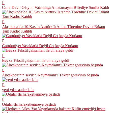
Cami Devir Olayını Vatandaşa Anlatamayan Belediye Sınıfta Kaldı
Akçakoca’da 10 Kasım Atatürk’ü Anma Törenine Devlet Erkanı
Tam Kadro Katıldı
Cumhuriyet Yasaklarla Değil Coşkuyla Kutlanır
Beyza Tekstil çalışanları ile bir araya geldi
Akçakoca’nın sevilen Kaymakam’ı Tekrar görevinin başında
yeni yıla saatler kala
Odalar da hareketlenmeye başladı