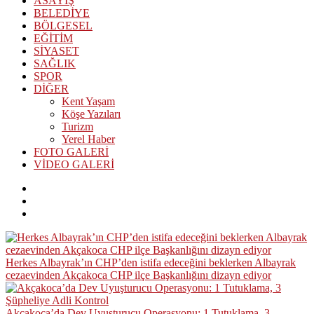
ASAYİŞ
BELEDİYE
BÖLGESEL
EĞİTİM
SİYASET
SAĞLIK
SPOR
DİĞER
Kent Yaşam
Köşe Yazıları
Turizm
Yerel Haber
FOTO GALERİ
VİDEO GALERİ
Herkes Albayrak’ın CHP’den istifa edeceğini beklerken Albayrak
cezaevinden Akçakoca CHP ilçe Başkanlığını dizayn ediyor
Akçakoca’da Dev Uyuşturucu Operasyonu: 1 Tutuklama, 3