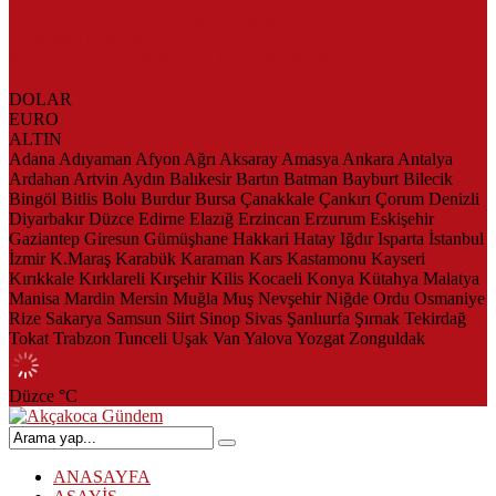
AKÇAKOCA’DA İŞ DÜNYASININ KALBİ KALE KOYU
LANSMANINDA ATTI
Saklı Koy Otel’de Yoğunluk: Misafirler Yer Bulmakta Zorlandı
SAHİLLERDE TEMİZLİK ALARMI!
DOLAR
EURO
ALTIN
Adana
Adıyaman
Afyon
Ağrı
Aksaray
Amasya
Ankara
Antalya
Ardahan
Artvin
Aydın
Balıkesir
Bartın
Batman
Bayburt
Bilecik
Bingöl
Bitlis
Bolu
Burdur
Bursa
Çanakkale
Çankırı
Çorum
Denizli
Diyarbakır
Düzce
Edirne
Elazığ
Erzincan
Erzurum
Eskişehir
Gaziantep
Giresun
Gümüşhane
Hakkari
Hatay
Iğdır
Isparta
İstanbul
İzmir
K.Maraş
Karabük
Karaman
Kars
Kastamonu
Kayseri
Kırıkkale
Kırklareli
Kırşehir
Kilis
Kocaeli
Konya
Kütahya
Malatya
Manisa
Mardin
Mersin
Muğla
Muş
Nevşehir
Niğde
Ordu
Osmaniye
Rize
Sakarya
Samsun
Siirt
Sinop
Sivas
Şanlıurfa
Şırnak
Tekirdağ
Tokat
Trabzon
Tunceli
Uşak
Van
Yalova
Yozgat
Zonguldak
Düzce
°C
ANASAYFA