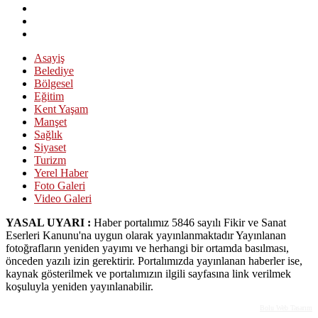
Asayiş
Belediye
Bölgesel
Eğitim
Kent Yaşam
Manşet
Sağlık
Siyaset
Turizm
Yerel Haber
Foto Galeri
Video Galeri
YASAL UYARI :
Haber portalımız 5846 sayılı Fikir ve Sanat
Eserleri Kanunu'na uygun olarak yayınlanmaktadır Yayınlanan
fotoğrafların yeniden yayımı ve herhangi bir ortamda basılması,
önceden yazılı izin gerektirir. Portalımızda yayınlanan haberler ise,
kaynak gösterilmek ve portalımızın ilgili sayfasına link verilmek
koşuluyla yeniden yayınlanabilir.
Bolu Web Tasarım