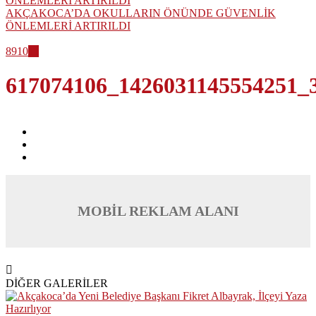
AKÇAKOCA’DA OKULLARIN ÖNÜNDE GÜVENLİK
ÖNLEMLERİ ARTIRILDI
8
9
10
11
617074106_1426031145554251_
MOBİL REKLAM ALANI
DİĞER GALERİLER