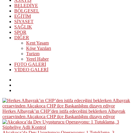
ASAYİŞ
BELEDİYE
BÖLGESEL
EĞİTİM
SİYASET
SAĞLIK
SPOR
DİĞER
Kent Yaşam
Köşe Yazıları
Turizm
Yerel Haber
FOTO GALERİ
VİDEO GALERİ
Herkes Albayrak’ın CHP’den istifa edeceğini beklerken Albayrak
cezaevinden Akçakoca CHP ilçe Başkanlığını dizayn ediyor
Akçakoca’da Dev Uyuşturucu Operasyonu: 1 Tutuklama, 3