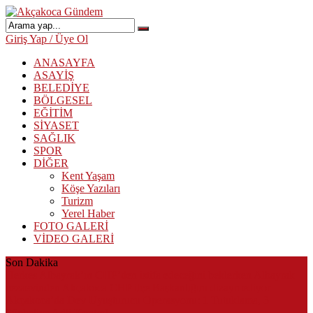
Giriş Yap / Üye Ol
ANASAYFA
ASAYİŞ
BELEDİYE
BÖLGESEL
EĞİTİM
SİYASET
SAĞLIK
SPOR
DİĞER
Kent Yaşam
Köşe Yazıları
Turizm
Yerel Haber
FOTO GALERİ
VİDEO GALERİ
Son Dakika
Herkes Albayrak’ın CHP’den istifa edeceğini beklerken Albayrak
cezaevinden Akçakoca CHP ilçe Başkanlığını dizayn ediyor
Akçakoca’da Dev Uyuşturucu Operasyonu: 1 Tutuklama, 3
Şüpheliye Adli Kontrol