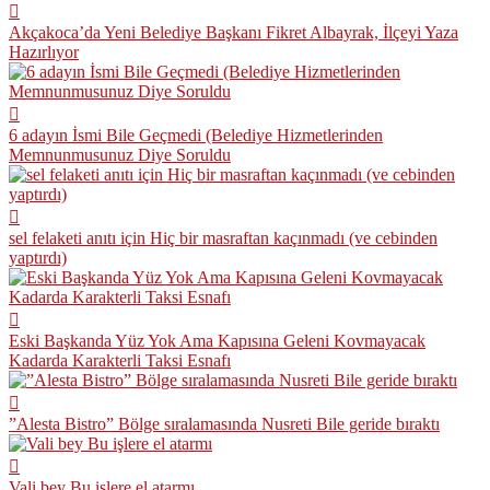
Akçakoca’da Yeni Belediye Başkanı Fikret Albayrak, İlçeyi Yaza
Hazırlıyor
6 adayın İsmi Bile Geçmedi (Belediye Hizmetlerinden
Memnunmusunuz Diye Soruldu
sel felaketi anıtı için Hiç bir masraftan kaçınmadı (ve cebinden
yaptırdı)
Eski Başkanda Yüz Yok Ama Kapısına Geleni Kovmayacak
Kadarda Karakterli Taksi Esnafı
”Alesta Bistro” Bölge sıralamasında Nusreti Bile geride bıraktı
Vali bey Bu işlere el atarmı