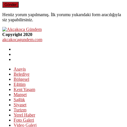
Henüz yorum yapılmamış. İlk yorumu yukarıdaki form aracılığıyla
siz yapabilirsiniz.
Copyright 2020
akcakocagundem.com
Asayiş
Belediye
Bölgesel
Eğitim
Kent Yaşam
Manşet
Sağlık
Siyaset
Turizm
Yerel Haber
Foto Galeri
Video Galeri