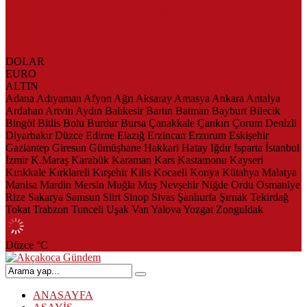
AKÇAKOCA’DA İŞ DÜNYASININ KALBİ KALE KOYU
LANSMANINDA ATTI
Saklı Koy Otel’de Yoğunluk: Misafirler Yer Bulmakta Zorlandı
SAHİLLERDE TEMİZLİK ALARMI!
DOLAR
EURO
ALTIN
Adana
Adıyaman
Afyon
Ağrı
Aksaray
Amasya
Ankara
Antalya
Ardahan
Artvin
Aydın
Balıkesir
Bartın
Batman
Bayburt
Bilecik
Bingöl
Bitlis
Bolu
Burdur
Bursa
Çanakkale
Çankırı
Çorum
Denizli
Diyarbakır
Düzce
Edirne
Elazığ
Erzincan
Erzurum
Eskişehir
Gaziantep
Giresun
Gümüşhane
Hakkari
Hatay
Iğdır
Isparta
İstanbul
İzmir
K.Maraş
Karabük
Karaman
Kars
Kastamonu
Kayseri
Kırıkkale
Kırklareli
Kırşehir
Kilis
Kocaeli
Konya
Kütahya
Malatya
Manisa
Mardin
Mersin
Muğla
Muş
Nevşehir
Niğde
Ordu
Osmaniye
Rize
Sakarya
Samsun
Siirt
Sinop
Sivas
Şanlıurfa
Şırnak
Tekirdağ
Tokat
Trabzon
Tunceli
Uşak
Van
Yalova
Yozgat
Zonguldak
Düzce
°C
ANASAYFA