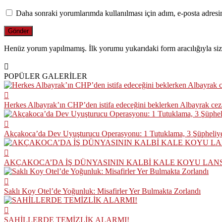
Daha sonraki yorumlarımda kullanılması için adım, e-posta adresim
Henüz yorum yapılmamış. İlk yorumu yukarıdaki form aracılığıyla siz 
POPÜLER GALERİLER
Herkes Albayrak’ın CHP’den istifa edeceğini beklerken Albayrak ce
Akçakoca’da Dev Uyuşturucu Operasyonu: 1 Tutuklama, 3 Şüpheliye
AKÇAKOCA’DA İŞ DÜNYASININ KALBİ KALE KOYU LAN
Saklı Koy Otel’de Yoğunluk: Misafirler Yer Bulmakta Zorlandı
SAHİLLERDE TEMİZLİK ALARMI!