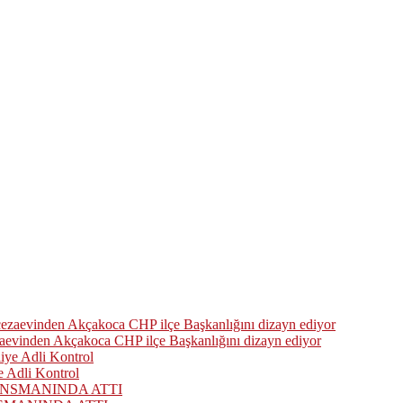
zaevinden Akçakoca CHP ilçe Başkanlığını dizayn ediyor
 Adli Kontrol