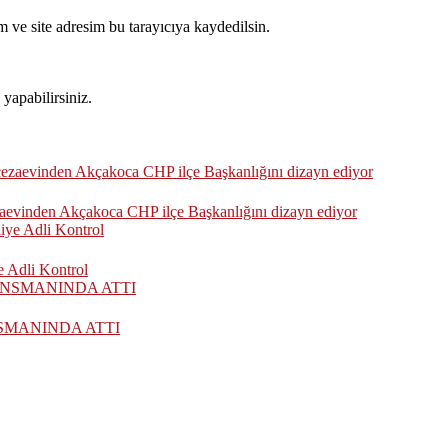
 ve site adresim bu tarayıcıya kaydedilsin.
yapabilirsiniz.
zaevinden Akçakoca CHP ilçe Başkanlığını dizayn ediyor
 Adli Kontrol
SMANINDA ATTI