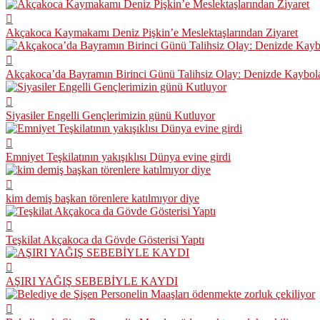
Akçakoca Kaymakamı Deniz Pişkin’e Meslektaşlarından Ziyaret
Akçakoca’da Bayramın Birinci Günü Talihsiz Olay: Denizde Kaybol
Siyasiler Engelli Gençlerimizin günü Kutluyor
Emniyet Teşkilatının yakışıklısı Dünya evine girdi
kim demiş başkan törenlere katılmıyor diye
Teşkilat Akçakoca da Gövde Gösterisi Yaptı
AŞIRI YAĞIŞ SEBEBİYLE KAYDI