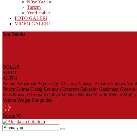
Köşe Yazıları
Turizm
Yerel Haber
FOTO GALERİ
VİDEO GALERİ
Son Dakika
Herkes Albayrak’ın CHP’den istifa edeceğini beklerken Albayrak ce
Akçakoca’da Dev Uyuşturucu Operasyonu: 1 Tutuklama, 3 Şüpheliye
AKÇAKOCA’DA İŞ DÜNYASININ KALBİ KALE KOYU LAN
Saklı Koy Otel’de Yoğunluk: Misafirler Yer Bulmakta Zorlandı
SAHİLLERDE TEMİZLİK ALARMI!
DOLAR
EURO
ALTIN
Adana
Adıyaman
Afyon
Ağrı
Aksaray
Amasya
Ankara
Antalya
Arda
Düzce
Edirne
Elazığ
Erzincan
Erzurum
Eskişehir
Gaziantep
Giresun
Kilis
Kocaeli
Konya
Kütahya
Malatya
Manisa
Mardin
Mersin
Muğla
Yalova
Yozgat
Zonguldak
Düzce
°C