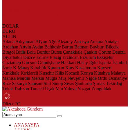
AKÇAKOCA’DA İŞ DÜNYASININ KALBİ KALE KOYU
LANSMANINDA ATTI
Saklı Koy Otel’de Yoğunluk: Misafirler Yer Bulmakta Zorlandı
SAHİLLERDE TEMİZLİK ALARMI!
DOLAR
EURO
ALTIN
Adana
Adıyaman
Afyon
Ağrı
Aksaray
Amasya
Ankara
Antalya
Ardahan
Artvin
Aydın
Balıkesir
Bartın
Batman
Bayburt
Bilecik
Bingöl
Bitlis
Bolu
Burdur
Bursa
Çanakkale
Çankırı
Çorum
Denizli
Diyarbakır
Düzce
Edirne
Elazığ
Erzincan
Erzurum
Eskişehir
Gaziantep
Giresun
Gümüşhane
Hakkari
Hatay
Iğdır
Isparta
İstanbul
İzmir
K.Maraş
Karabük
Karaman
Kars
Kastamonu
Kayseri
Kırıkkale
Kırklareli
Kırşehir
Kilis
Kocaeli
Konya
Kütahya
Malatya
Manisa
Mardin
Mersin
Muğla
Muş
Nevşehir
Niğde
Ordu
Osmaniye
Rize
Sakarya
Samsun
Siirt
Sinop
Sivas
Şanlıurfa
Şırnak
Tekirdağ
Tokat
Trabzon
Tunceli
Uşak
Van
Yalova
Yozgat
Zonguldak
Düzce
°C
ANASAYFA