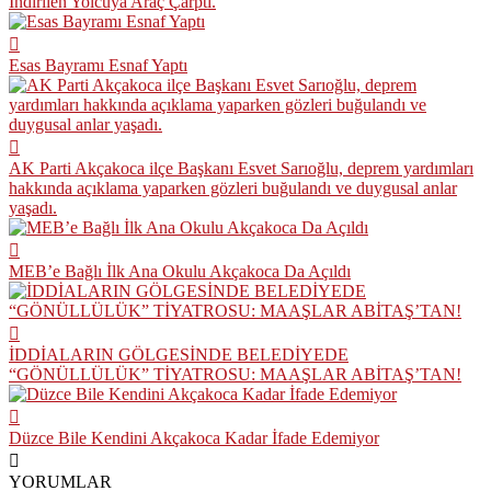
İndirilen Yolcuya Araç Çarptı.
Esas Bayramı Esnaf Yaptı
AK Parti Akçakoca ilçe Başkanı Esvet Sarıoğlu, deprem yardımları
hakkında açıklama yaparken gözleri buğulandı ve duygusal anlar
yaşadı.
MEB’e Bağlı İlk Ana Okulu Akçakoca Da Açıldı
İDDİALARIN GÖLGESİNDE BELEDİYEDE
“GÖNÜLLÜLÜK” TİYATROSU: MAAŞLAR ABİTAŞ’TAN!
Düzce Bile Kendini Akçakoca Kadar İfade Edemiyor
YORUMLAR