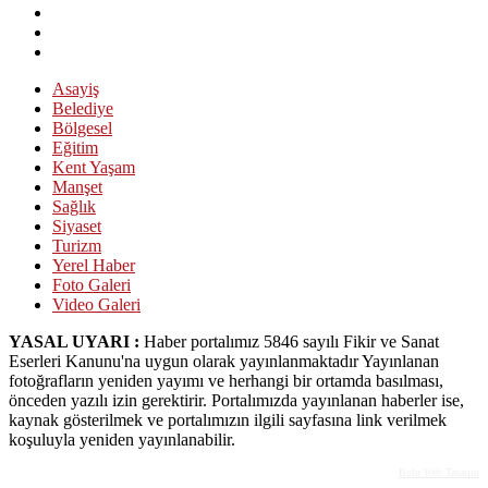
Asayiş
Belediye
Bölgesel
Eğitim
Kent Yaşam
Manşet
Sağlık
Siyaset
Turizm
Yerel Haber
Foto Galeri
Video Galeri
YASAL UYARI :
Haber portalımız 5846 sayılı Fikir ve Sanat
Eserleri Kanunu'na uygun olarak yayınlanmaktadır Yayınlanan
fotoğrafların yeniden yayımı ve herhangi bir ortamda basılması,
önceden yazılı izin gerektirir. Portalımızda yayınlanan haberler ise,
kaynak gösterilmek ve portalımızın ilgili sayfasına link verilmek
koşuluyla yeniden yayınlanabilir.
Bolu Web Tasarım