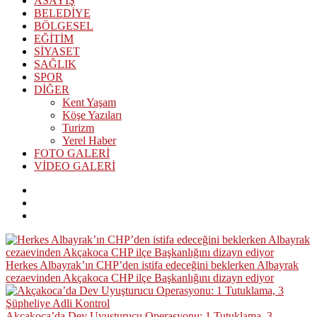
ASAYİŞ
BELEDİYE
BÖLGESEL
EĞİTİM
SİYASET
SAĞLIK
SPOR
DİĞER
Kent Yaşam
Köşe Yazıları
Turizm
Yerel Haber
FOTO GALERİ
VİDEO GALERİ
Herkes Albayrak’ın CHP’den istifa edeceğini beklerken Albayrak
cezaevinden Akçakoca CHP ilçe Başkanlığını dizayn ediyor
Akçakoca’da Dev Uyuşturucu Operasyonu: 1 Tutuklama, 3