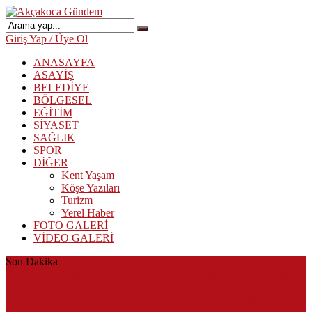
Giriş Yap / Üye Ol
ANASAYFA
ASAYİŞ
BELEDİYE
BÖLGESEL
EĞİTİM
SİYASET
SAĞLIK
SPOR
DİĞER
Kent Yaşam
Köşe Yazıları
Turizm
Yerel Haber
FOTO GALERİ
VİDEO GALERİ
Son Dakika
Herkes Albayrak’ın CHP’den istifa edeceğini beklerken Albayrak
cezaevinden Akçakoca CHP ilçe Başkanlığını dizayn ediyor
Akçakoca’da Dev Uyuşturucu Operasyonu: 1 Tutuklama, 3
Şüpheliye Adli Kontrol