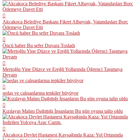
Akçakoca Belediye Başkanı Fikret Albayrak, Vatandaşları Borç
Ödemeye Davet Etti
Öncü haber Bu sefer Duvara Tosladı
Mertoğlu Yine Düzce ve Ereğli Yollarında Öğrenci Taşımaya
Devam
sedaş ve çalışanlarına tepkiler büyüyor
Kızılayın Malını Dağıttığı İnsanların Bu gün oyuna talip oldu
Akçakoca Devlet Hastanesi Kavşağında Kaza: Yol Ortasında